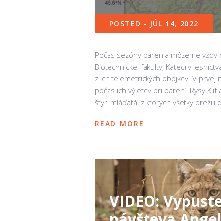
POSTED - JÚL 14, 2022
Počas sezóny párenia môžeme vždy oč
Biotechnickej fakulty, Katedry lesníc
z ich telemetrických obojkov. V prvej m
počas ich výletov pri párení. Rysy Kli
štyri mláďatá, z ktorých všetky prežil
READ MORE
VIDEO: Vypuste
návšteva Angel