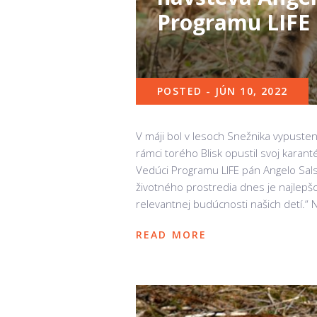
Programu LIFE
POSTED - JÚN 10, 2022
V máji bol v lesoch Snežnika vypustený
rámci torého Blisk opustil svoj karan
Vedúci Programu LIFE pán Angelo Sals
životného prostredia dnes je najlep
relevantnej budúcnosti našich detí.“
READ MORE