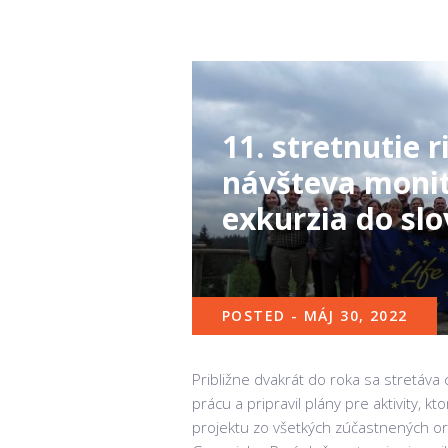
11. stretnutie r
návšteva monit
exkurzia do sl
POSTED - MÁJ 30, 2022
Približne dvakrát do roka sa stretáva 
prácu a pripravil plány pre aktivity, 
projektu zo všetkých zúčastnených orga