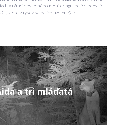
ach v rámci posledného monitoringu, no ich pobyt je
, ktoré z rysov sa na ich území ešte...
ida a tri mláďatá