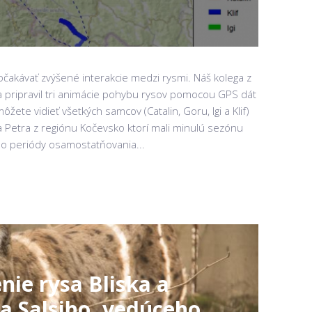
akávať zvýšené interakcie medzi rysmi. Náš kolega z
tva pripravil tri animácie pohybu rysov pomocou GPS dát
ôžete vidieť všetkých samcov (Catalin, Goru, Igi a Klif)
f a Petra z regiónu Kočevsko ktorí mali minulú sezónu
i do periódy osamostatňovania...
nie rysa Bliska a
a Salsiho, vedúceho