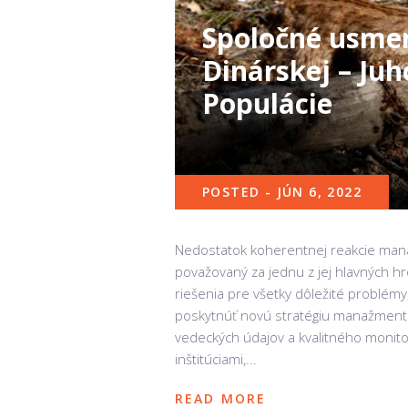
Spoločné usme
Dinárskej – Ju
Populácie
POSTED - JÚN 6, 2022
Nedostatok koherentnej reakcie mana
považovaný za jednu z jej hlavných hr
riešenia pre všetky dôležité problémy
poskytnúť novú stratégiu manažmentu
vedeckých údajov a kvalitného monit
inštitúciami,...
READ MORE