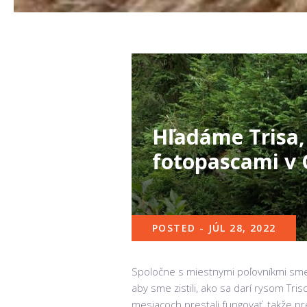
Hľadáme Trisa,
fotopascami v 
POSTED - JÚL 28, 2022
Spoločne s miestnymi poľovníkmi sme um
aby sme zistili, ako sa darí rysom Tri
mesiacoch prestali fungovať, takže pr