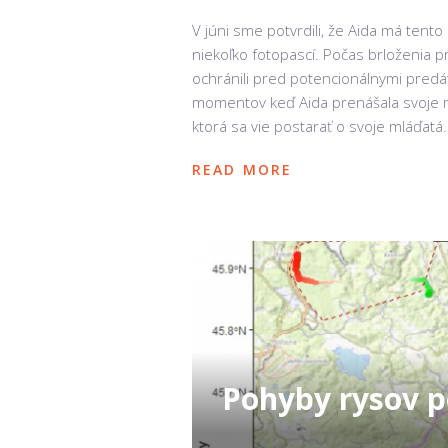
V júni sme potvrdili, že Aida má tento 
niekoľko fotopascí. Počas brloženia p
ochránili pred potencionálnymi predát
momentov keď Aida prenášala svoje m
ktorá sa vie postarať o svoje mláďatá
READ MORE
Pohyby rysov p