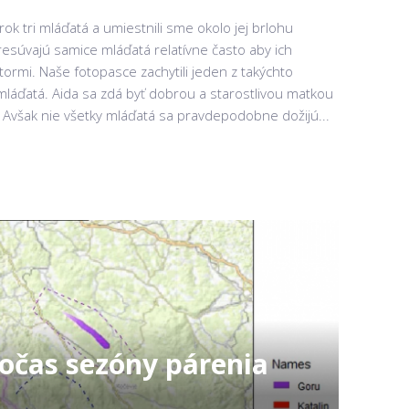
rok tri mláďatá a umiestnili sme okolo jej brlohu
resúvajú samice mláďatá relatívne často aby ich
ormi. Naše fotopasce zachytili jeden z takýchto
láďatá. Aida sa zdá byť dobrou a starostlivou matkou
. Avšak nie všetky mláďatá sa pravdepodobne dožijú...
očas sezóny párenia