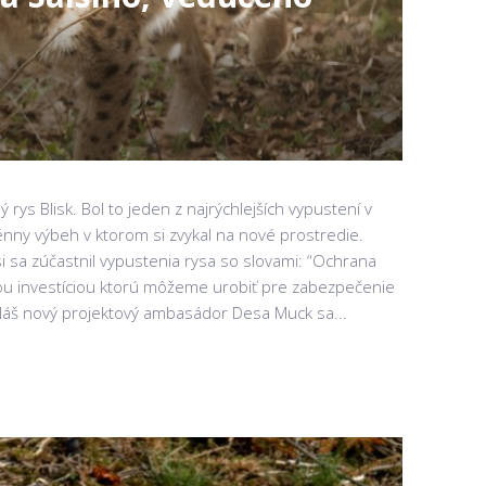
 rys Blisk. Bol to jeden z najrýchlejších vypustení v
ténny výbeh v ktorom si zvykal na nové prostredie.
i sa zúčastnil vypustenia rysa so slovami: “Ochrana
šou investíciou ktorú môžeme urobiť pre zabezpečenie
 Náš nový projektový ambasádor Desa Muck sa...