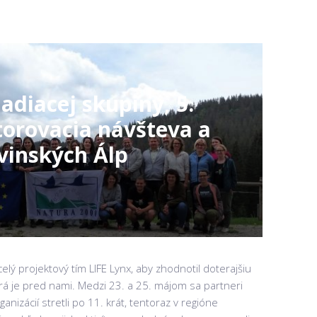
iadiacej skupiny, 5.
orovacia návšteva a
ovinských Álp
celý projektový tím LIFE Lynx, aby zhodnotil doterajšiu
ktorá je pred nami. Medzi 23. a 25. májom sa partneri
nizácií stretli po 11. krát, tentoraz v regióne