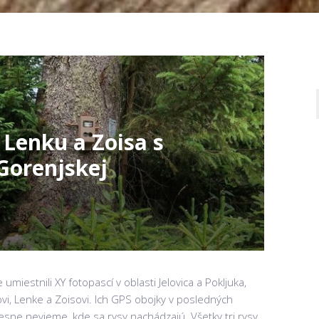
 Lenku a Zoisa s
Gorenjskej
iestnili XY fotopascí v oblasti Jelovica a Pokljuka,
sovi, Lenke a Zoisovi. Ich GPS obojky v posledných
esne nevieme, kde sa rysy nachádzajú. Všetky tri rysy