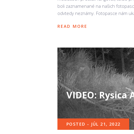
boli zaznamenané na našich fotopasci
odvtedy neznámy. Fotopasce nám ukážu
READ MORE
VIDEO: Rysica A
POSTED - JÚL 21, 2022