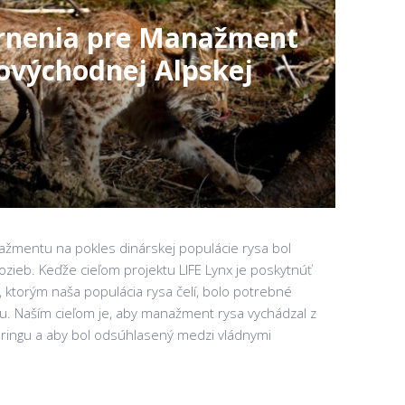
rnenia pre Manažment
hovýchodnej Alpskej
žmentu na pokles dinárskej populácie rysa bol
ozieb. Keďže cieľom projektu LIFE Lynx je poskytnúť
, ktorým naša populácia rysa čelí, bolo potrebné
. Naším cieľom je, aby manažment rysa vychádzal z
oringu a aby bol odsúhlasený medzi vládnymi