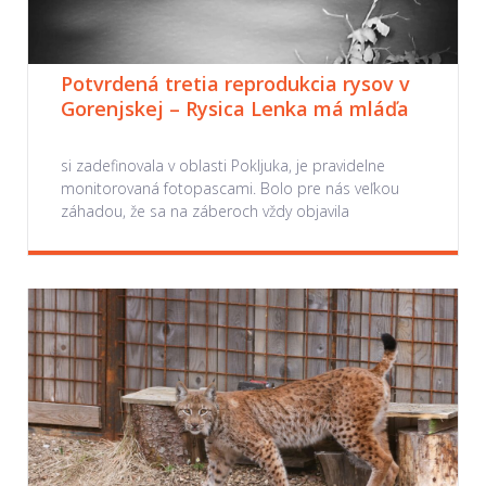
Potvrdená tretia reprodukcia rysov v
Gorenjskej – Rysica Lenka má mláďa
si zadefinovala v oblasti Pokljuka, je pravidelne
monitorovaná fotopascami. Bolo pre nás veľkou
záhadou, že sa na záberoch vždy objavila