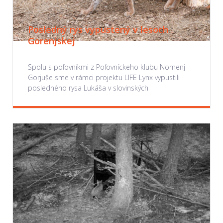
Posledný rys vypustený v lesoch
Gorenjskej
Spolu s poľovníkmi z Poľovníckeho klubu Nomenj
Gorjuše sme v rámci projektu LIFE Lynx vypustili
posledného rysa Lukáša v slovinských