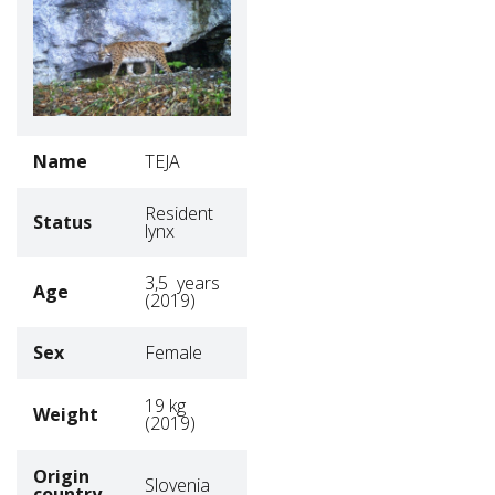
Name
TEJA
Resident
Status
lynx
3,5 years
Age
(2019)
Sex
Female
19 kg
Weight
(2019)
Origin
Slovenia
country