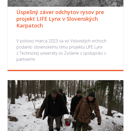
Úspešný záver odchytov rysov pre
projekt LIFE Lynx v Slovenských
Karpatoch
V polovici marca 2023 sa vo Volovských vrchoch
podarilo slovenskému tímu projektu LIFE Lynx
z Technickej univerzity vo Zvolene v spolupráci s
partnermi