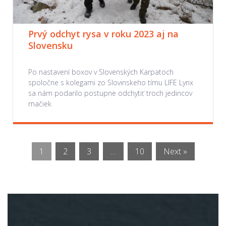
Prvý odchyt rysa v roku 2023 aj na
Slovensku
Po nastavení boxov v Slovenských Karpatoch
spoločne s kolegami zo Slovinskeho tímu LIFE Lynx
sa nám podarilo postupne odchytiť troch jedincov
mačiek
1
2
3
…
10
Next »