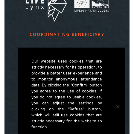
COORDINATING BENEFICIARY
Slovenia Forest Service
Večna pot 2, SI – 1000 Ljubljana
Our website uses cookies that are
strictly necessary for its operation, to
provide a better user experience and
E
life.lynx.eu@gmail.com
to monitor anonymous attendance
W
www.zgs.si
data. By clicking the "Confirm" button
you agree to the use of cookies. If
Sitemap
you do not agree to usable cookies,
you can adjust the settings by
clicking on the "Refuse" button,
which will still use cookies that are
strictly necessary for the website to
function.