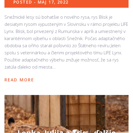
POSTED - MÁJ 17, 2022
Snežnické lesy sú bohatšie o nového rysa, rys Blisk je
desiatym rysom vypusteným v Slovinsku v rámci projektu LIFE
Lynx. Blisk, bol privezený z Rumunska v apríli a umiestnený v
karanténnom výbehu v oblasti Snežnik. Počas adaptačného
obdobia sa oňho starali poľovníci zo Štátneho revíru Jelen
spolu s veterinárkou a členmi projektového tímu LIFE Lynx.
Použitie adaptačného výbehu znižuje možnosť, že sa rys
zatúla ďaleko od miesta...
READ MORE
Lenka, Julija a Tris – ďalšie