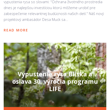
vypustenia rysa so slovami: “Ochrana životného prostredia
dnes je najlepšou investíciou ktorú môžeme urobiť pre
zabezpečenie relevantnej budúcnosti našich detí.“ Náš nový
projektový ambasádor Desa Muck sa...
READ MORE
Vypustenie rysa Bliska a
oslava 30. výročia programu
LIFE