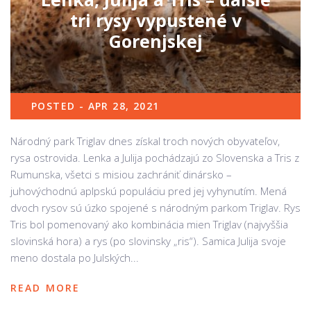
tri rysy vypustené v
Gorenjskej
POSTED - APR 28, 2021
Národný park Triglav dnes získal troch nových obyvateľov,
rysa ostrovida. Lenka a Julija pochádzajú zo Slovenska a Tris z
Rumunska, všetci s misiou zachrániť dinársko –
juhovýchodnú aplpskú populáciu pred jej vyhynutím. Mená
dvoch rysov sú úzko spojené s národným parkom Triglav. Rys
Tris bol pomenovaný ako kombinácia mien Triglav (najvyššia
slovinská hora) a rys (po slovinsky „ris“). Samica Julija svoje
meno dostala po Julských...
READ MORE