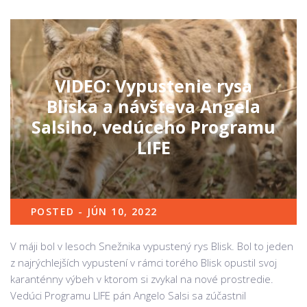
VIDEO: Vypustenie rysa
Bliska a návšteva Angela
Salsiho, vedúceho Programu
LIFE
POSTED - JÚN 10, 2022
V máji bol v lesoch Snežnika vypustený rys Blisk. Bol to jeden
z najrýchlejších vypustení v rámci torého Blisk opustil svoj
karanténny výbeh v ktorom si zvykal na nové prostredie.
Vedúci Programu LIFE pán Angelo Salsi sa zúčastnil