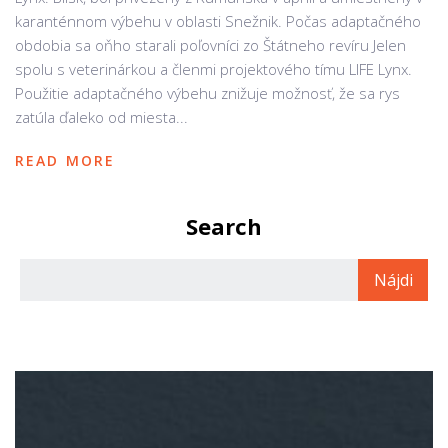
karanténnom výbehu v oblasti Snežnik. Počas adaptačného
obdobia sa oňho starali poľovníci zo Štátneho revíru Jelen
spolu s veterinárkou a členmi projektového tímu LIFE Lynx.
Použitie adaptačného výbehu znižuje možnosť, že sa rys
zatúla ďaleko od miesta...
READ MORE
Search