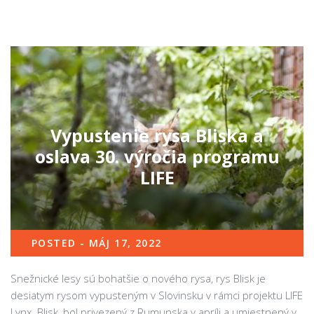
Vypustenie rysa Bliska a
oslava 30. výročia programu
LIFE
POSTED - MÁJ 17, 2022
Snežnické lesy sú bohatšie o nového rysa, rys Blisk je
desiatym rysom vypusteným v Slovinsku v rámci projektu LIFE
Lynx. Blisk, bol privezený z Rumunska v apríli a umiestnený v