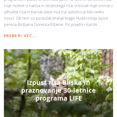
risje motive iz narisa in stranskega risa, vrisovali risje vzorce v
silhuete risa in barvali skice risa (na splošno je bilo veliko
risov). Ob tem so poslušali branje knjige Huda risinja izpod
peresa Boštjana Gorenca Pižame. Po prijetni risarski...
PREBERI VEČ...
Izpust risa Bliska in
praznovanje 30-letnice
programa LIFE