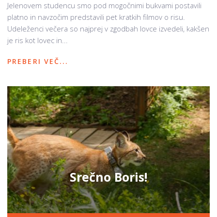
Jelenovem studencu smo pod mogočnimi bukvami postavili
platno in navzočim predstavili pet kratkih filmov o risu.
Udeleženci večera so najprej v zgodbah lovce izvedeli, kakšen
je ris kot lovec in...
PREBERI VEČ...
Srečno Boris!