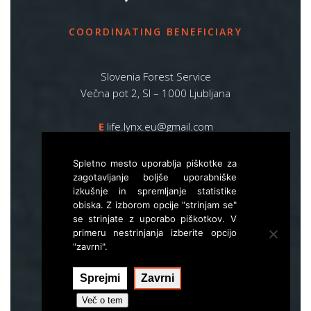
COORDINATING BENEFICIARY
Slovenia Forest Service
Večna pot 2, SI – 1000 Ljubljana
E
life.lynx.eu@gmail.com
W
www.zgs.si
Spletno mesto uporablja piškotke za
Sitemap
zagotavljanje boljše uporabniške
izkušnje in spremljanje statistike
obiska. Z izborom opcije "strinjam se"
se strinjate z uporabo piškotkov. V
primeru nestrinjanja izberite opcijo
"zavrni".
Sprejmi
Zavrni
Izvedba:
Hal interactive
Več o tem