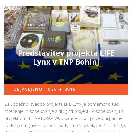
Predstavitev projekta LIFE
Lynx v TNP Bohinj
OBJAVLJENO - DEC 4, 2019
Za uspešno izvedbo projekta LIFE Lynx je pomembno tudi
mreženje in sodelovanje z drugimi projekti. V sodelovanju s
projektom LIFE NATURAVIVA, v katerem kot projektni partner
sodeluje Triglavski narodni park, smo v petek, 29. 11. 2019, v