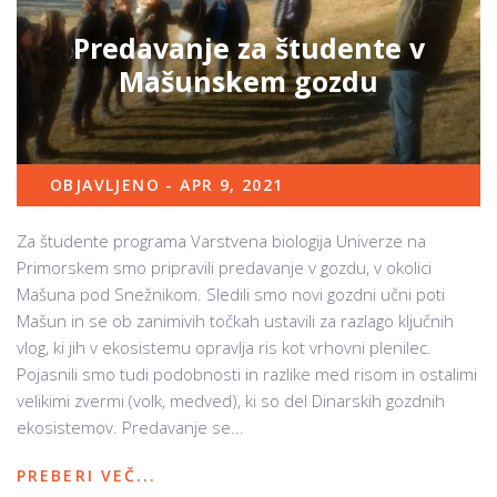
Predavanje za študente v
Mašunskem gozdu
OBJAVLJENO - APR 9, 2021
Za študente programa Varstvena biologija Univerze na
Primorskem smo pripravili predavanje v gozdu, v okolici
Mašuna pod Snežnikom. Sledili smo novi gozdni učni poti
Mašun in se ob zanimivih točkah ustavili za razlago ključnih
vlog, ki jih v ekosistemu opravlja ris kot vrhovni plenilec.
Pojasnili smo tudi podobnosti in razlike med risom in ostalimi
velikimi zvermi (volk, medved), ki so del Dinarskih gozdnih
ekosistemov. Predavanje se...
PREBERI VEČ...