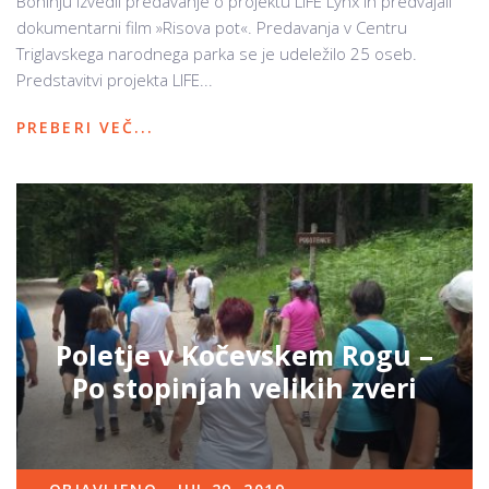
Bohinju izvedli predavanje o projektu LIFE Lynx in predvajali
dokumentarni film »Risova pot«. Predavanja v Centru
Triglavskega narodnega parka se je udeležilo 25 oseb.
Predstavitvi projekta LIFE...
PREBERI VEČ...
Poletje v Kočevskem Rogu –
Po stopinjah velikih zveri