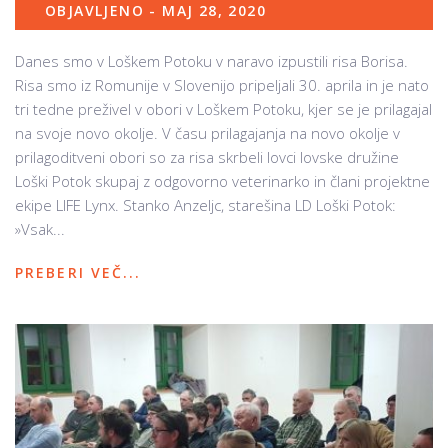
OBJAVLJENO - MAJ 28, 2020
Danes smo v Loškem Potoku v naravo izpustili risa Borisa.
Risa smo iz Romunije v Slovenijo pripeljali 30. aprila in je nato
tri tedne preživel v obori v Loškem Potoku, kjer se je prilagajal
na svoje novo okolje. V času prilagajanja na novo okolje v
prilagoditveni obori so za risa skrbeli lovci lovske družine
Loški Potok skupaj z odgovorno veterinarko in člani projektne
ekipe LIFE Lynx. Stanko Anzeljc, starešina LD Loški Potok:
»Vsak...
PREBERI VEČ...