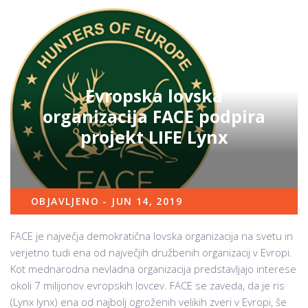
Evropska lovska
organizacija FACE podpira
projekt LIFE Lynx
OBJAVLJENO - JUN 14, 2019
FACE je največja demokratična lovska organizacija na svetu in
verjetno tudi ena od največjih družbenih organizacij v Evropi.
Kot mednarodna nevladna organizacija predstavljajo interese
okoli 7 milijonov evropskih lovcev. FACE se zaveda, da je ris
(Lynx lynx) ena od najbolj ogroženih velikih zveri v Evropi, še