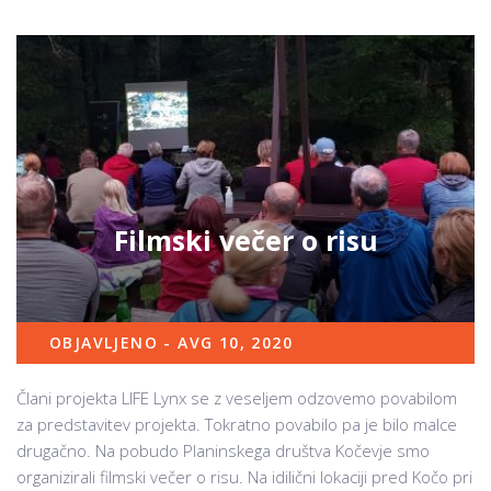
Filmski večer o risu
OBJAVLJENO - AVG 10, 2020
Člani projekta LIFE Lynx se z veseljem odzovemo povabilom
za predstavitev projekta. Tokratno povabilo pa je bilo malce
drugačno. Na pobudo Planinskega društva Kočevje smo
organizirali filmski večer o risu. Na idilični lokaciji pred Kočo pri