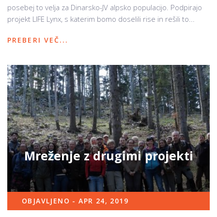
posebej to velja za Dinarsko-JV alpsko populacijo. Podpirajo
projekt LIFE Lynx, s katerim bomo doselili rise in rešili to...
PREBERI VEČ...
Mreženje z drugimi projekti
OBJAVLJENO - APR 24, 2019