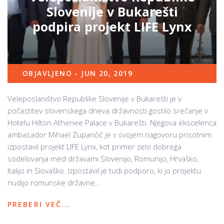
Slovenije v Bukarešti
podpira projekt LIFE Lynx
OBJAVLJENO - JUN 20, 2019
Veleposlaništvo Republike Slovenije v Bukarešti je v
počastitev slovenskega dneva državnosti gostilo srečanje v
Hotelu Hilton Athenee Palace v Bukarešti. Njegova ekscelenca
ambasador Mihael Zupančič je v svojem nagovoru prisotnim
izpostavil projekt LIFE Lynx, kot primer zelo dobrega
sodelovanja med državami Slovenijo, Romunijo, Hrvaško,
Italijo in Slovaško. Izpostavil je tudi podporo, ki jo projektu
nudijo romunske državne...
PREBERI VEČ...