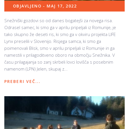
OBJAVLJENO - MAJ 17, 2022
Snežniški gozdovi so od danes bogatejši za novega risa.
Odrasel samec, ki smo ga v aprilu pripeljali iz Romunije, je
tako skupno že deseti ris, ki smo ga v okviru projekta LIFE
Lynx preselili v Slovenijo. Risjega samca, ki smo ga
poimenovali Blisk, smo v aprilu pripeljali iz Romunije in ga
namestili v prilagoditveno oboro na območju Snežnika. V
času prilagajanja so zanj skrbeli lovci lovišča s posebnim
namenom (LPN) Jelen, skupaj z...
PREBERI VEČ...