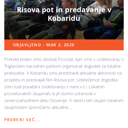
Risova pot in predavanje v
Kobaridu
OBJAVLJENO - MAR 2, 2020
Pretekli teden smo obiskali Posočje, kjer smo v sodelovanju s
Triglavskim narodnim parkom organizirali dogodek za lokalne
prebivalce. V Kobaridu smo predstavili aktualne aktivnosti na
projektu in predvajali film Risova pot. Udeležence dogodka
smo tudi povabili k sodelovanju z nami v t.i. Lokalnih
posvetovalnih skupinah, ki jih bomo ustanovili v
severozahodnem delu Slovenije. V okviru teh skupin lokalnim
skupnostim sporočamo aktualne...
PREBERI VEČ...