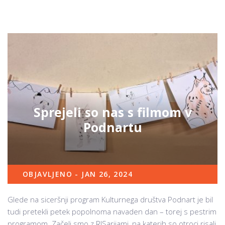
Sprejeli so nas s filmom v
Podnartu
OBJAVLJENO - JAN 26, 2024
Glede na siceršnji program Kulturnega društva Podnart je bil
tudi pretekli petek popolnoma navaden dan – torej s pestrim
programom. Začeli smo z RISarijami, na katerih so otroci risali