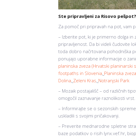
Ste pripravljeni za Risovo pešpot
Za pomoč pri pripravah na pot, vam 
– Izberite pot, ki je primerno dolga 
pripravljenost. Da bi videli čudovite lok
toda dobro načrtovana pohodniška pot 
ponujajo uporabne informacije o zanim
planinska zveza (Hrvatski planinarski 
footpaths in Slovenia
,
Planinska zveza
Dolina
,
Zeleni Kras
,
Notranjski Park
– Mozaik postajališč – od različnih ti
omogočil zaznavanje raznolikosti vrst.
– Informirajte se o sezonskih sprememba
uskladili s svojimi pričakovanji.
– Preverite mednarodne spletne strani
baze podatkov o risih lynx.vef.hr, bio