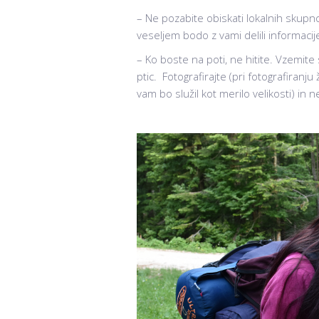
– Ne pozabite obiskati lokalnih skupnos
veseljem bodo z vami delili informacije
– Ko boste na poti, ne hitite. Vzemite s
ptic. Fotografirajte (pri fotografiranj
vam bo služil kot merilo velikosti) in n