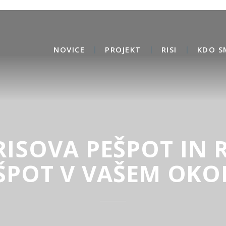
NOVICE
PROJEKT
RISI
KDO S
RISOVA PEŠPOT IN 
ŠPOT V VAŠEM OKO