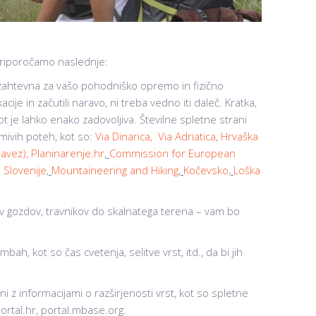
?
priporočamo naslednje:
in zahtevna za vašo pohodniško opremo in fizično
acije in začutili naravo, ni treba vedno iti daleč. Kratka,
je lahko enako zadovoljiva. Številne spletne strani
ivih poteh, kot so:
Via Dinarica,
Via Adriatica
,
Hrvaška
savez)
,
Planinarenje.hr
,
Commission for European
 Slovenije
,
Mountaineering and Hiking
,
Kočevsko
,
Loška
pov gozdov, travnikov do skalnatega terena – vam bo
h, kot so čas cvetenja, selitve vrst, itd., da bi jih
 z informacijami o razširjenosti vrst, kot so spletne
portal.hr, portal.mbase.org.