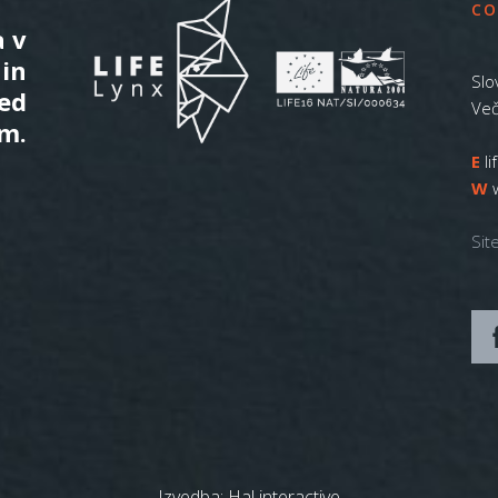
CO
a v
 in
Slo
ed
Več
m.
E
l
W
Sit
Izvedba:
Hal interactive