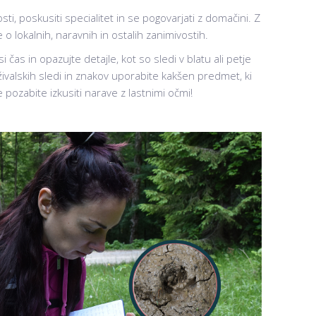
ti, poskusiti specialitet in se pogovarjati z domačini. Z
 o lokalnih, naravnih in ostalih zanimivostih.
i čas in opazujte detajle, kot so sledi v blatu ali petje
u živalskih sledi in znakov uporabite kakšen predmet, ki
e pozabite izkusiti narave z lastnimi očmi!