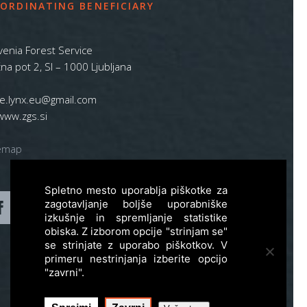
ORDINATING BENEFICIARY
venia Forest Service
na pot 2, SI – 1000 Ljubljana
ife.lynx.eu@gmail.com
www.zgs.si
emap
Spletno mesto uporablja piškotke za
zagotavljanje boljše uporabniške
izkušnje in spremljanje statistike
obiska. Z izborom opcije "strinjam se"
se strinjate z uporabo piškotkov. V
primeru nestrinjanja izberite opcijo
"zavrni".