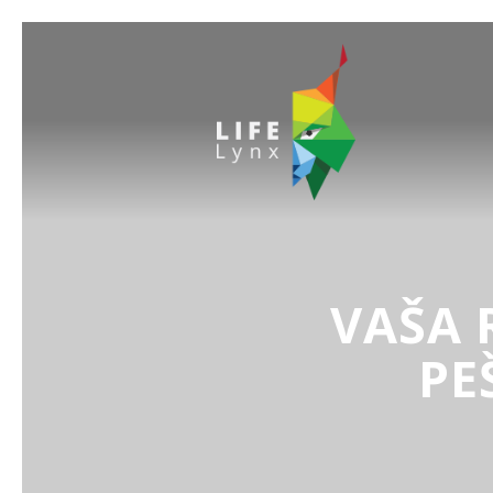
VAŠA 
PE