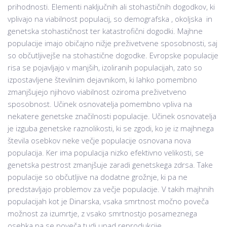
prihodnosti. Elementi naključnih ali stohastičnih dogodkov, ki
vplivajo na viabilnost populacij, so demografska , okoljska in
genetska stohastičnost ter katastrofični dogodki. Majhne
populacije imajo običajno nižje preživetvene sposobnosti, saj
so občutljivejše na stohastične dogodke. Evropske populacije
risa se pojavljajo v manjših, izoliranih populacijah, zato so
izpostavljene številnim dejavnikom, ki lahko pomembno
zmanjšujejo njihovo viabilnost oziroma preživetveno
sposobnost. Učinek osnovatelja pomembno vpliva na
nekatere genetske značilnosti populacije. Učinek osnovatelja
je izguba genetske raznolikosti, ki se zgodi, ko je iz majhnega
števila osebkov neke večje populacije osnovana nova
populacija. Ker ima populacija nizko efektivno velikosti, se
genetska pestrost zmanjšuje zaradi genetskega zdrsa. Take
populacije so občutljive na dodatne grožnje, ki pa ne
predstavljajo problemov za večje populacije. V takih majhnih
populacijah kot je Dinarska, vsaka smrtnost močno poveča
možnost za izumrtje, z vsako smrtnostjo posameznega
osebka pa se poveča tudi upad reprodukcije.