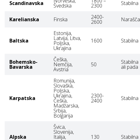
Norveška,
1800 –
Scandinavska
Stabilna
Švedska
2300
2400-
Karelianska
Finska
Narašča
2600
Estonija,
Latvija, Litva,
Baltska
1600
Stabilna
Poljska,
Ukrajina
Češka,
Bohemsko-
Stabilna
Nemčija,
50
Bavarska
ali pada
Avstria
Romunija,
Slovaška,
Poljska,
Ukrajina,
2300-
Karpatska
Stabilna
Češka,
2400
Madžarska,
Srbija,
Bolgarija
Švica,
Slovenija,
Alpska
Italija,
130
Stabilna