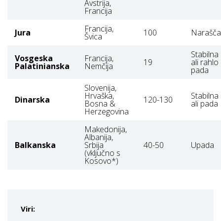
Avstrija,
Francija
Francija,
Jura
100
Narašča
Švica
Stabilna
Vosgeska
Francija,
19
ali rahlo
Palatinianska
Nemčija
pada
Slovenija,
Hrvaška,
Stabilna
Dinarska
120-130
Bosna &
ali pada
Herzegovina
Makedonija,
Albanija,
Balkanska
Srbija
40-50
Upada
(vključno s
Kosovo*)
Viri: