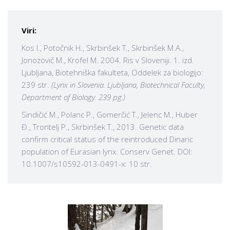
Viri:
Kos I., Potočnik H., Skrbinšek T., Skrbinšek M.A.,
Jonozovič M., Krofel M. 2004. Ris v Sloveniji. 1. izd.
Ljubljana, Biotehniška fakulteta, Oddelek za biologijo:
239 str.
(Lynx in Slovenia. Ljubljana, Biotechnical Faculty,
Department of Biology. 239 pg.)
Sindičić M., Polanc P., Gomerčić T., Jelenc M., Huber
Đ., Trontelj P., Skrbinšek T., 2013. Genetic data
confirm critical status of the reintroduced Dinaric
population of Eurasian lynx. Conserv Genet. DOI:
10.1007/s10592-013-0491-x: 10 str.