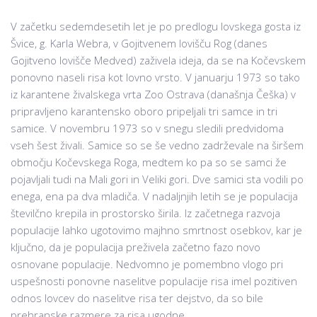
V začetku sedemdesetih let je po predlogu lovskega gosta iz
Švice, g. Karla Webra, v Gojitvenem lovišču Rog (danes
Gojitveno lovišče Medved) zaživela ideja, da se na Kočevskem
ponovno naseli risa kot lovno vrsto. V januarju 1973 so tako
iz karantene živalskega vrta Zoo Ostrava (današnja Češka) v
pripravljeno karantensko oboro pripeljali tri samce in tri
samice. V novembru 1973 so v snegu sledili predvidoma
vseh šest živali. Samice so se še vedno zadrževale na širšem
območju Kočevskega Roga, medtem ko pa so se samci že
pojavljali tudi na Mali gori in Veliki gori. Dve samici sta vodili po
enega, ena pa dva mladiča. V nadaljnjih letih se je populacija
številčno krepila in prostorsko širila. Iz začetnega razvoja
populacije lahko ugotovimo majhno smrtnost osebkov, kar je
ključno, da je populacija preživela začetno fazo novo
osnovane populacije. Nedvomno je pomembno vlogo pri
uspešnosti ponovne naselitve populacije risa imel pozitiven
odnos lovcev do naselitve risa ter dejstvo, da so bile
prehranske razmere za risa ugodne.