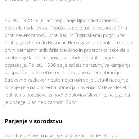
Po letu 1978 se je rast populacije kljub načrtovanemu
odstrelu nadaljevala. Populacija se je tudi prostorsko širila
proti severozahodu, proti Italiji in Triglavskemu pogorju ter
proti jugovzhodu do Bosne in Hercegovine. Populacija se je v
prvih petnajstih letih širila številčno in prostorsko, tako da bi
to obdobje lahko imenovali kot obdobje stabilizacije
populacije. Po letu 1986 se je začela nerazumljiva kampanja
za sproščen odstrel risa v t.i. nerajoniziranem območju.
Strokovno vsekakor neutemeljen ukrep je ustavil nadaljnje
širjenje risa na primerna območja Slovenije. V devetdesetih
letih je ris poseljeval zahodno polovico Slovenije, na jugu pa
je dosegel planine v zahodni Bosni.
Parjenje v sorodstvu
Trend uspešnosti naselitve se je v zadnjih desetih do