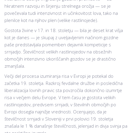
hkratnem razvoju in širjenju strelnega orožja — se je
povečevala tudi intenzivnost in učinkovitost lova, tako na
plenilce kot na njihov plen (velike rastlinojede).
Gostota živine v 17. in 18. stoletju — bila je deset krat višja
kot je danes — je skupaj z uveljavljenim načinom gozdne
paše predstavljala pomemben dejavnik kompeticije s
srnjadjo. Številčnost velikih rastlinojedov na obsežnih
območjih intenzivno izkoriščanih gozdov se je drastično
zmanjšala.
Večji del procesa izumiranja risa v Evropi je potekal do
začetka 19. stoletja. Razkroj fevdalne družbe in posledična
liberalizacija lovnih pravic sta povzročila dokončno izumrtje
risa v večjem delu Evrope. V tem času je gostota velikih
rastlinojedov, predvsem srnjadi, v številnih območjih po
Evropi dosegla najnižje vrednosti. Ocenjujejo, da je
številčnost srnjadi v Sloveniji v prvi polovici 19. stoletja
znašala le 1 % današnje številčnosti, jelenjad in divja svinja pa