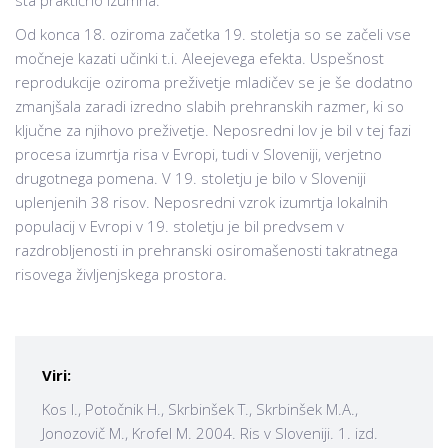
sta praktično izumrla.
Od konca 18. oziroma začetka 19. stoletja so se začeli vse
močneje kazati učinki t.i. Aleejevega efekta. Uspešnost
reprodukcije oziroma preživetje mladičev se je še dodatno
zmanjšala zaradi izredno slabih prehranskih razmer, ki so
ključne za njihovo preživetje. Neposredni lov je bil v tej fazi
procesa izumrtja risa v Evropi, tudi v Sloveniji, verjetno
drugotnega pomena. V 19. stoletju je bilo v Sloveniji
uplenjenih 38 risov. Neposredni vzrok izumrtja lokalnih
populacij v Evropi v 19. stoletju je bil predvsem v
razdrobljenosti in prehranski osiromašenosti takratnega
risovega življenjskega prostora.
Viri:
Kos I., Potočnik H., Skrbinšek T., Skrbinšek M.A.,
Jonozovič M., Krofel M. 2004. Ris v Sloveniji. 1. izd.