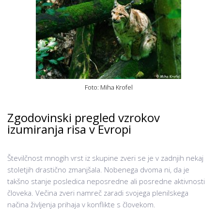
Foto: Miha Krofel
Zgodovinski pregled vzrokov
izumiranja risa v Evropi
Številčnost mnogih vrst iz skupine zveri se je v zadnjih nekaj
stoletjih drastično zmanjšala. Nobenega dvoma ni, da je
takšno stanje posledica neposredne ali posredne aktivnosti
človeka. Večina zveri namreč zaradi svojega plenilskega
načina življenja prihaja v konflikte s človekom.