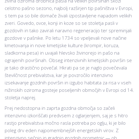
živina oziroma drobnica pasla na velikih površinah skozi
celotno pašno sezono, najbolj razširjen tip pašništva v Evropi,
s tem pa so bile domače živali izpostavljene napadom velikih
zveri. Govedo, ovce, konji in koze so se stoletja pasli v
gozdovih in tako zavirali naravno regeneracijo ter spreminjali
gozdove v pašnike. Po letu 1734 so vpeljevali nove načine
kmetovanja in nove kmetijske kulture (krompir, koruza,
sladkorna pesa) in uvajali hlevsko živinorejo in pašo na
ograjenih površinah. Obseg intenzivnih kmetijskih površin se
je tako drastično povečal. Hkrati pa se je naglo povečevala
številčnost prebivalstva, kar je povzročilo intenzivno
izsekavanje gozdnih površin in izgubo habitata za risa v vseh
nižinskih oziroma gosteje poseljenih območjih v Evropi od 14.
stoletja naprej.
Prej nedostopna in zaprta gozdna območja so začeli
intenzivno izkoriščati predvsem z oglarjenjem, saj je s hitro
rastjo prebivalstva močno rasla potreba po oglju, ki je bilo
poleg drv eden najpomembnejših energetskih virov. Z
intenzivno sečnjo in gradnjo gozdnih prometnic — ob