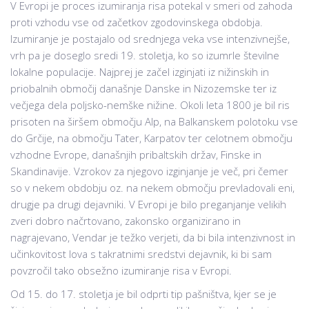
V Evropi je proces izumiranja risa potekal v smeri od zahoda
proti vzhodu vse od začetkov zgodovinskega obdobja.
Izumiranje je postajalo od srednjega veka vse intenzivnejše,
vrh pa je doseglo sredi 19. stoletja, ko so izumrle številne
lokalne populacije. Najprej je začel izginjati iz nižinskih in
priobalnih območij današnje Danske in Nizozemske ter iz
večjega dela poljsko-nemške nižine. Okoli leta 1800 je bil ris
prisoten na širšem območju Alp, na Balkanskem polotoku vse
do Grčije, na območju Tater, Karpatov ter celotnem območju
vzhodne Evrope, današnjih pribaltskih držav, Finske in
Skandinavije. Vzrokov za njegovo izginjanje je več, pri čemer
so v nekem obdobju oz. na nekem območju prevladovali eni,
drugje pa drugi dejavniki. V Evropi je bilo preganjanje velikih
zveri dobro načrtovano, zakonsko organizirano in
nagrajevano, Vendar je težko verjeti, da bi bila intenzivnost in
učinkovitost lova s takratnimi sredstvi dejavnik, ki bi sam
povzročil tako obsežno izumiranje risa v Evropi.
Od 15. do 17. stoletja je bil odprti tip pašništva, kjer se je