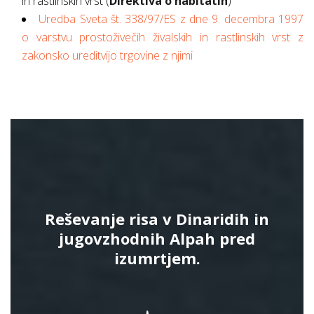
in rastlinskih vrst (
Direktiva o habitatih
)
Uredba Sveta št. 338/97/ES z dne 9. decembra 1997
o varstvu prostoživečih živalskih in rastlinskih vrst z
zakonsko ureditvijo trgovine z njimi
Reševanje risa v Dinaridih in
jugovzhodnih Alpah pred
izumrtjem.