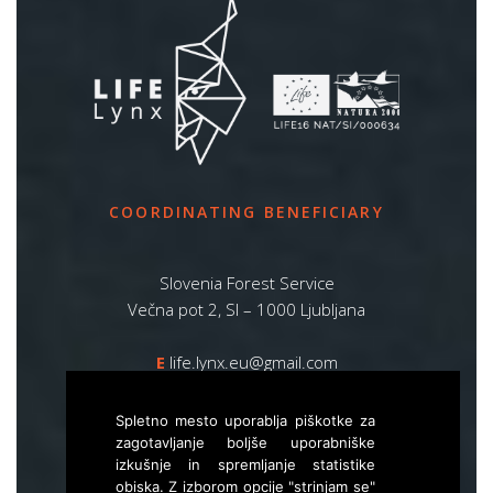
COORDINATING BENEFICIARY
Slovenia Forest Service
Večna pot 2, SI – 1000 Ljubljana
E
life.lynx.eu@gmail.com
W
www.zgs.si
Spletno mesto uporablja piškotke za
Sitemap
zagotavljanje boljše uporabniške
izkušnje in spremljanje statistike
obiska. Z izborom opcije "strinjam se"