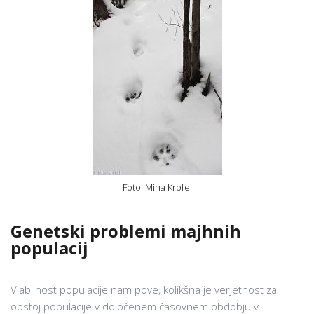
Foto: Miha Krofel
Genetski problemi majhnih
populacij
Viabilnost populacije nam pove, kolikšna je verjetnost za
obstoj populacije v določenem časovnem obdobju v