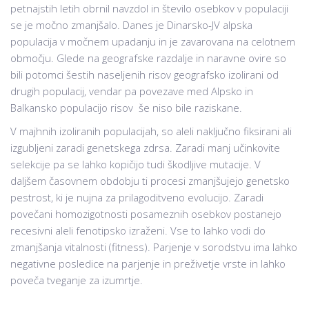
petnajstih letih obrnil navzdol in število osebkov v populaciji
se je močno zmanjšalo. Danes je Dinarsko-JV alpska
populacija v močnem upadanju in je zavarovana na celotnem
območju. Glede na geografske razdalje in naravne ovire so
bili potomci šestih naseljenih risov geografsko izolirani od
drugih populacij, vendar pa povezave med Alpsko in
Balkansko populacijo risov še niso bile raziskane.
V majhnih izoliranih populacijah, so aleli naključno fiksirani ali
izgubljeni zaradi genetskega zdrsa. Zaradi manj učinkovite
selekcije pa se lahko kopičijo tudi škodljive mutacije. V
daljšem časovnem obdobju ti procesi zmanjšujejo genetsko
pestrost, ki je nujna za prilagoditveno evolucijo. Zaradi
povečani homozigotnosti posameznih osebkov postanejo
recesivni aleli fenotipsko izraženi. Vse to lahko vodi do
zmanjšanja vitalnosti (fitness). Parjenje v sorodstvu ima lahko
negativne posledice na parjenje in preživetje vrste in lahko
poveča tveganje za izumrtje.