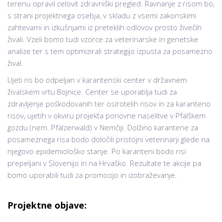
terenu opravil celovit zdravniški pregled. Ravnanje z risom bo,
s strani projektnega osebja, v skladu z vsemi zakonskimi
zahtevami in izkušnjami iz preteklih odlovov prosto živečih
živali. Vzeli bomo tudi vzorce za veterinarske in genetske
analize ter s tem optimizirali strategijo izpusta za posamezno
žival.
Ujeti ris bo odpeljan v karantenski center v državnem
živalskem vrtu Bojnice. Center se uporablja tudi za
zdravljenje poškodovanih ter osirotelih risov in za karanteno
risov, ujetih v okviru projekta ponovne naselitve v Pfalškem
gozdu (nem. Pfälzerwald) v Nemčiji. Dolžino karantene za
posameznega risa bodo določili pristojni veterinarji glede na
njegovo epidemiološko stanje. Po karanteni bodo risi
prepeljani v Slovenijo in na Hrvaško. Rezultate te akcije pa
bomo uporabili tudi za promocijo in izobraževanje.
Projektne objave: