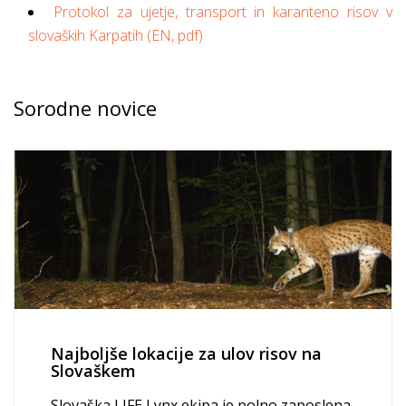
Protokol za ujetje, transport in karanteno risov v
slovaških Karpatih (EN, pdf)
Sorodne novice
Najboljše lokacije za ulov risov na
Slovaškem
Slovaška LIFE Lynx ekipa je polno zaposlena