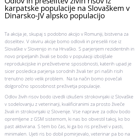
Odlov in preselitev živih risov iz
karpatske populacije na Slovaškem v
Dinarsko-JV alpsko populacijo
Ta akcija je, skupaj s podobno akcijo v Romuniji, bistvena za
doselitev. V okviru akcije bomo odlovili in preselili rise iz
Slovaške v Slovenijo in na Hrvaško. S parjenjem rezidentnih in
novo pripeljanih živali se bodo v populaciji izboljšale
reprodukcijske in preživetvene sposobnosti, katerih upad je
sicer posledica parjenja sorodnih živali ter pri naših risih
trenutno zelo velik problem. Na ta način bomo povečali
dolgoročno sposobnost preživetja populacije.
Odlov živih risov bodo izvedli izkušeni strokovnjaki iz Slovaške
v sodelovanju z veterinarji, kvalificiranimi za prosto živeče
živali in strokovnjaki iz Slovenije. Vse naprave za odlov bodo
opremljene z GSM sistemom, ki nas bo obvestil takoj, ko bo
past aktivirana. S tem bo čas, ki ga bo ris preživel v pasti,
minimalen. Ujeti ris bo dobil pomirjevalo, veterinar pa bo na