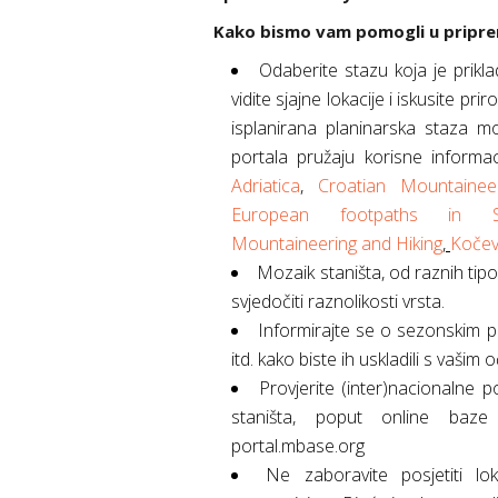
Kako bismo vam pomogli u priprem
Odaberite stazu koja je prikl
vidite sjajne lokacije i iskusite pri
isplanirana planinarska staza m
portala pružaju korisne informac
Adriatica
,
Croatian Mountaineer
European footpaths in Sl
Mountaineering and Hiking
,
Koče
Mozaik staništa, od raznih tipo
svjedočiti raznolikosti vrsta.
Informirajte se o sezonskim p
itd. kako biste ih uskladili s vašim 
Provjerite (inter)nacionalne p
staništa, poput online baze p
portal.mbase.org
Ne zaboravite posjetiti lok