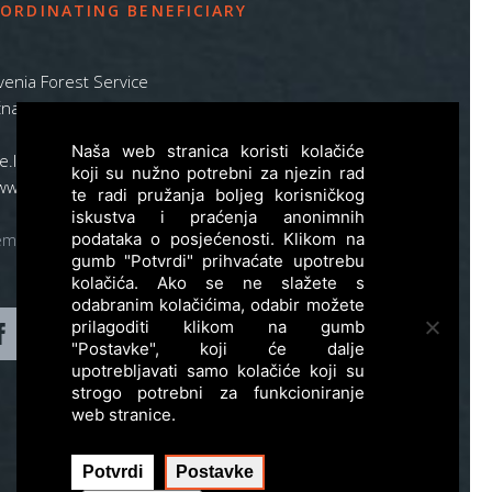
ORDINATING BENEFICIARY
venia Forest Service
na pot 2, SI – 1000 Ljubljana
Naša web stranica koristi kolačiće
ife.lynx.eu@gmail.com
koji su nužno potrebni za njezin rad
www.zgs.si
te radi pružanja boljeg korisničkog
iskustva i praćenja anonimnih
podataka o posjećenosti. Klikom na
emap
gumb "Potvrdi" prihvaćate upotrebu
kolačića. Ako se ne slažete s
odabranim kolačićima, odabir možete
prilagoditi klikom na gumb
"Postavke", koji će dalje
upotrebljavati samo kolačiće koji su
strogo potrebni za funkcioniranje
web stranice.
Potvrdi
Postavke