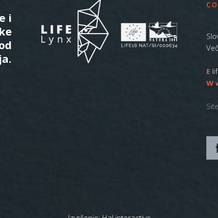
CO
e i
ske
Slo
 od
Več
ja.
E
l
W
Sit