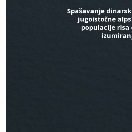
Spašavanje dinarsk
jugoistočne alp
populacije risa
izumiran