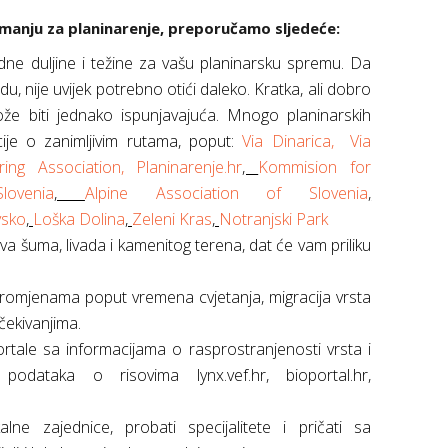
anju za planinarenje, preporučamo sljedeće:
adne duljine i težine za vašu planinarsku spremu. Da
rodu, nije uvijek potrebno otići daleko. Kratka, ali dobro
ože biti jednako ispunjavajuća. Mnogo planinarskih
ije o zanimljivim rutama, poput:
Via Dinarica,
Via
ing Association,
Planinarenje.hr
,
Kommision for
ovenia
,
Alpine Association of Slovenia
,
vsko
,
Loška Dolina
,
Zeleni Kras
,
Notranjski Park
va šuma, livada i kamenitog terena, dat će vam priliku
romjenama poput vremena cvjetanja, migracija vrsta
očekivanjima.
ortale sa informacijama o rasprostranjenosti vrsta i
odataka o risovima lynx.vef.hr, bioportal.hr,
alne zajednice, probati specijalitete i pričati sa