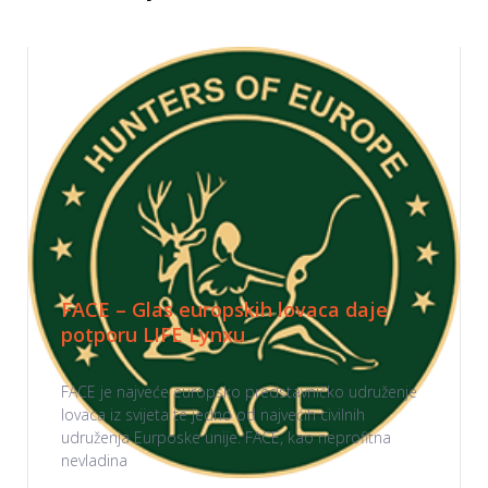
FACE – Glas europskih lovaca daje
potporu LIFE Lynxu
FACE je najveće europsko predstavničko udruženje
lovaca iz svijeta te jedno od najvećih civilnih
udruženja Eurposke unije. FACE, kao neprofitna
nevladina