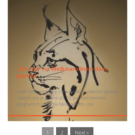
„Put risa“ na Međunarodnom danu
planina
Grad Senj, u suradnji s Nacionalnim parkom Sjeverni
Velebit, ove je godine po 16. put cjelodnevnim
programom obilježila Međunarodni dan
1
2
Next »