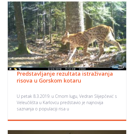
Predstavljanje rezultata istraživanja
risova u Gorskom kotaru
U petak 8.3.2019. u Crnom lugu, Vedran Slijepčević s
Veleučilišta u Karlovcu predstavio je najnovija
saznanja o populaciji risa u