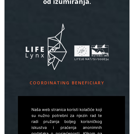
od izumiranja.
COORDINATING BENEFICIARY
Slovenia Forest Service
Večna pot 2, SI – 1000 Ljubljana
Naša web stranica koristi kolačiće koji
su nužno potrebni za njezin rad te
radi pružanja boljeg korisničkog
E
life.lynx.eu@gmail.com
iskustva i praćenja anonimnih
W
www.zgs.si
podataka o posjećenosti. Klikom na