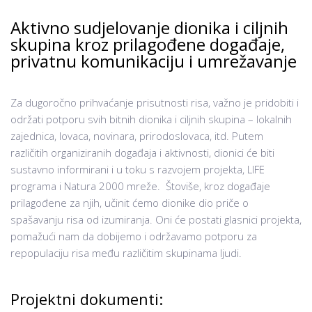
Aktivno sudjelovanje dionika i ciljnih
skupina kroz prilagođene događaje,
privatnu komunikaciju i umrežavanje
Za dugoročno prihvaćanje prisutnosti risa, važno je pridobiti i
održati potporu svih bitnih dionika i ciljnih skupina – lokalnih
zajednica, lovaca, novinara, prirodoslovaca, itd. Putem
različitih organiziranih događaja i aktivnosti, dionici će biti
sustavno informirani i u toku s razvojem projekta, LIFE
programa i Natura 2000 mreže. Štoviše, kroz događaje
prilagođene za njih, učinit ćemo dionike dio priče o
spašavanju risa od izumiranja. Oni će postati glasnici projekta,
pomažući nam da dobijemo i održavamo potporu za
repopulaciju risa među različitim skupinama ljudi.
Projektni dokumenti: