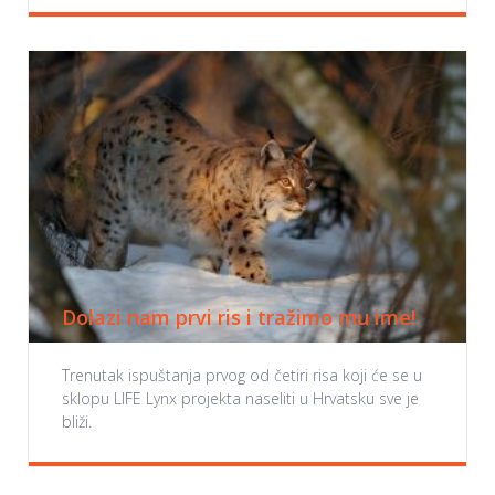
Dolazi nam prvi ris i tražimo mu ime!
Trenutak ispuštanja prvog od četiri risa koji će se u
sklopu LIFE Lynx projekta naseliti u Hrvatsku sve je
bliži.