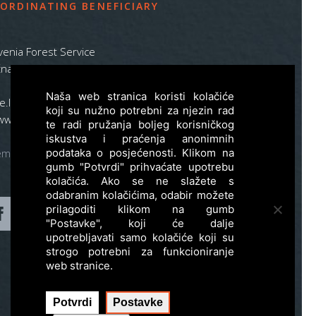
ORDINATING BENEFICIARY
venia Forest Service
na pot 2, SI – 1000 Ljubljana
Naša web stranica koristi kolačiće
ife.lynx.eu@gmail.com
koji su nužno potrebni za njezin rad
www.zgs.si
te radi pružanja boljeg korisničkog
iskustva i praćenja anonimnih
emap
podataka o posjećenosti. Klikom na
gumb "Potvrdi" prihvaćate upotrebu
kolačića. Ako se ne slažete s
odabranim kolačićima, odabir možete
prilagoditi klikom na gumb
"Postavke", koji će dalje
upotrebljavati samo kolačiće koji su
strogo potrebni za funkcioniranje
web stranice.
Potvrdi
Postavke