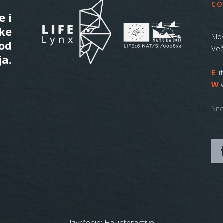
CO
e i
ske
Slo
 od
Več
ja.
E
l
W
Sit
Izvršenje:
Hal interactive