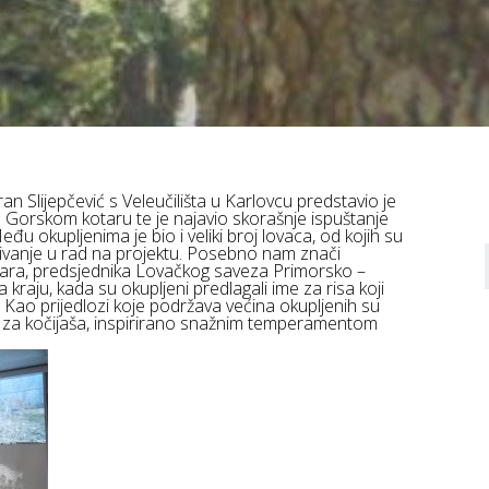
n Slijepčević s Veleučilišta u Karlovcu predstavio je
 u Gorskom kotaru te je najavio skorašnje ispuštanje
 okupljenima je bio i veliki broj lovaca, od kojih su
učivanje u rad na projektu. Posebno nam znači
nara, predsjednika Lovačkog saveza Primorsko –
a kraju, kada su okupljeni predlagali ime za risa koji
Kao prijedlozi koje podržava većina okupljenih su
iv za kočijaša, inspirirano snažnim temperamentom