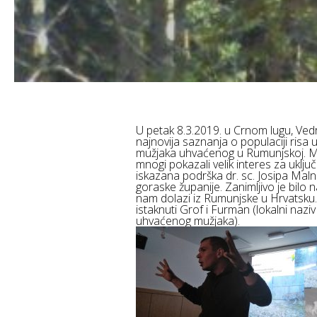
U petak 8.3.2019. u Crnom lugu, Vedra
najnovija saznanja o populaciji risa
mužjaka uhvaćenog u Rumunjskoj. Među
mnogi pokazali velik interes za uklj
iskazana podrška dr. sc. Josipa Mal
goraske županije. Zanimljivo je bilo n
nam dolazi iz Rumunjske u Hrvatsku. 
istaknuti Grof i Furman (lokalni naz
uhvaćenog mužjaka).