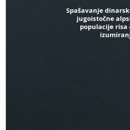
Spašavanje dinarsk
jugoistočne alp
populacije risa
izumiran