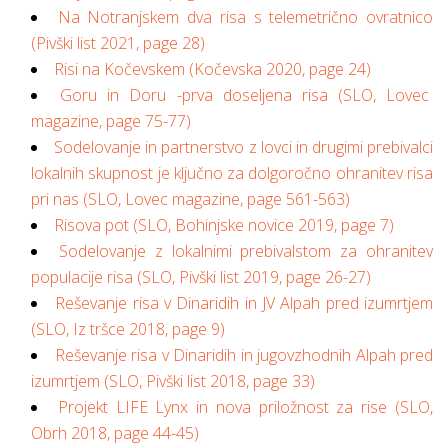
Na Notranjskem dva risa s telemetrično ovratnico
(Pivški list 2021, page 28)
Risi na Kočevskem (Kočevska 2020, page 24)
Goru in Doru -prva doseljena risa (SLO, Lovec
magazine, page 75-77)
Sodelovanje in partnerstvo z lovci in drugimi prebivalci
lokalnih skupnost je ključno za dolgoročno ohranitev risa
pri nas (SLO, Lovec magazine, page 561-563)
Risova pot (SLO, Bohinjske novice 2019, page 7)
Sodelovanje z lokalnimi prebivalstom za ohranitev
populacije risa (SLO, Pivški list 2019, page 26-27)
Reševanje risa v Dinaridih in JV Alpah pred izumrtjem
(SLO, Iz tršce 2018, page 9)
Reševanje risa v Dinaridih in jugovzhodnih Alpah pred
izumrtjem (SLO, Pivški list 2018, page 33)
Projekt LIFE Lynx in nova priložnost za rise (SLO,
Obrh 2018, page 44-45)