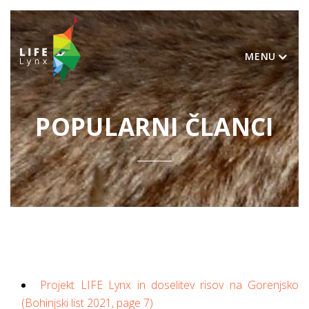
MENU
POPULARNI ČLANCI
Projekt LIFE Lynx in doselitev risov na Gorenjsko
(Bohinjski list 2021, page 7)