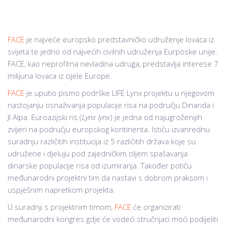
FACE
je najveće europsko predstavničko udruženje lovaca iz
svijeta te jedno od najvećih civilnih udruženja Eurposke unije.
FACE, kao neprofitna nevladina udruga, predstavlja interese 7
milijuna lovaca iz cijele Europe.
FACE
je uputio pismo podrške LIFE Lynx projektu u njegovom
nastojanju osnaživanja populacije risa na području Dinarida i
JI Alpa. Euroazijski ris (
Lynx lynx
) je jedna od najugroženijih
zvijeri na području europskog kontinenta. Ističu izvanrednu
suradnju različitih institucija iz 5 različitih država koje su
udružene i djeluju pod zajedničkim ciljem spašavanja
dinarske populacije risa od izumiranja. Također potiču
međunarodni projektni tim da nastavi s dobrom praksom i
uspješnim napretkom projekta.
U suradnji s projektnim timom,
FACE
će organizirati
međunarodni kongres gdje će vodeći stručnjaci moći podijeliti