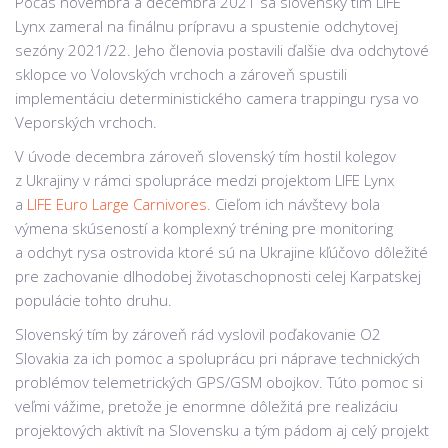
Počas novembra a decembra 2021 sa slovenský tím LIFE
Lynx zameral na finálnu prípravu a spustenie odchytovej
sezóny 2021/22. Jeho členovia postavili ďalšie dva odchytové
sklopce vo Volovských vrchoch a zároveň spustili
implementáciu deterministického camera trappingu rysa vo
Veporských vrchoch.
V úvode decembra zároveň slovenský tím hostil kolegov
z Ukrajiny v rámci spolupráce medzi projektom LIFE Lynx
a
LIFE Euro Large Carnivores
. Cieľom ich návštevy bola
výmena skúseností a komplexný tréning pre monitoring
a odchyt rysa ostrovida ktoré sú na Ukrajine kľúčovo dôležité
pre zachovanie dlhodobej životaschopnosti celej Karpatskej
populácie tohto druhu.
Slovenský tím by zároveň rád vyslovil poďakovanie O2
Slovakia za ich pomoc a spoluprácu pri náprave technických
problémov telemetrických GPS/GSM obojkov. Túto pomoc si
veľmi vážime, pretože je enormne dôležitá pre realizáciu
projektových aktivít na Slovensku a tým pádom aj celý projekt