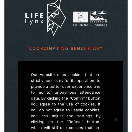
COORDINATING BENEFICIARY
Slovenia Forest Service
Večna pot 2, SI – 1000 Ljubljana
Our website uses cookies that are
strictly necessary for its operation, to
provide a better user experience and
E
life.lynx.eu@gmail.com
to monitor anonymous attendance
W
www.zgs.si
data. By clicking the "Confirm" button
you agree to the use of cookies. If
Sitemap
you do not agree to usable cookies,
you can adjust the settings by
clicking on the "Refuse" button,
which will still use cookies that are