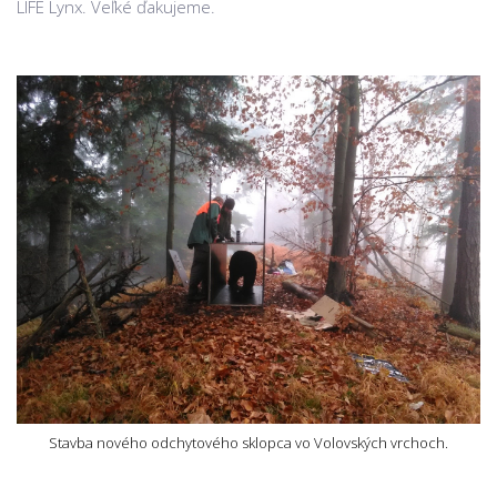
LIFE Lynx. Veľké ďakujeme.
Stavba nového odchytového sklopca vo Volovských vrchoch.