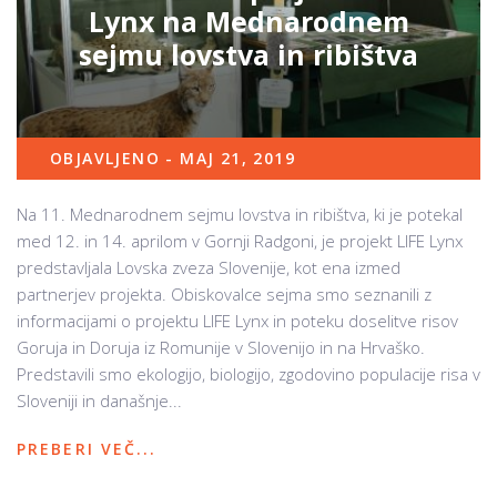
Lynx na Mednarodnem
sejmu lovstva in ribištva
OBJAVLJENO - MAJ 21, 2019
Na 11. Mednarodnem sejmu lovstva in ribištva, ki je potekal
med 12. in 14. aprilom v Gornji Radgoni, je projekt LIFE Lynx
predstavljala Lovska zveza Slovenije, kot ena izmed
partnerjev projekta. Obiskovalce sejma smo seznanili z
informacijami o projektu LIFE Lynx in poteku doselitve risov
Goruja in Doruja iz Romunije v Slovenijo in na Hrvaško.
Predstavili smo ekologijo, biologijo, zgodovino populacije risa v
Sloveniji in današnje...
PREBERI VEČ...