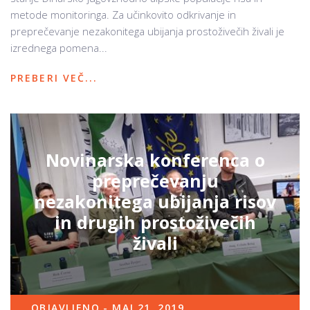
metode monitoringa. Za učinkovito odkrivanje in
preprečevanje nezakonitega ubijanja prostoživečih živali je
izrednega pomena...
PREBERI VEČ...
Novinarska konferenca o
preprečevanju
nezakonitega ubijanja risov
in drugih prostoživečih
živali
OBJAVLJENO - MAJ 21, 2019