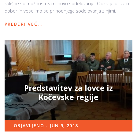
kakšne so možnosti za njihovo sodelovanje. Odziv je bil zelo
dober in veselimo se prihodnjega sodelovanja z njimi.
PREBERI VEČ...
Predstavitev za lovce iz
Kočevske regije
OBJAVLJENO - JUN 9, 2018