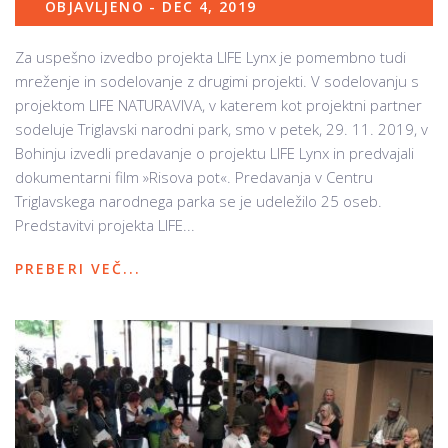
OBJAVLJENO - DEC 4, 2019
Za uspešno izvedbo projekta LIFE Lynx je pomembno tudi
mreženje in sodelovanje z drugimi projekti. V sodelovanju s
projektom LIFE NATURAVIVA, v katerem kot projektni partner
sodeluje Triglavski narodni park, smo v petek, 29. 11. 2019, v
Bohinju izvedli predavanje o projektu LIFE Lynx in predvajali
dokumentarni film »Risova pot«. Predavanja v Centru
Triglavskega narodnega parka se je udeležilo 25 oseb.
Predstavitvi projekta LIFE...
PREBERI VEČ...