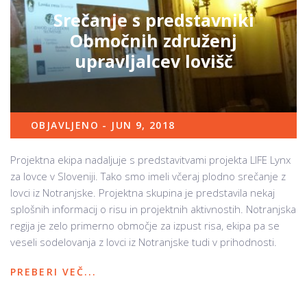
Srečanje s predstavniki
Območnih združenj
upravljalcev lovišč
OBJAVLJENO - JUN 9, 2018
Projektna ekipa nadaljuje s predstavitvami projekta LIFE Lynx
za lovce v Sloveniji. Tako smo imeli včeraj plodno srečanje z
lovci iz Notranjske. Projektna skupina je predstavila nekaj
splošnih informacij o risu in projektnih aktivnostih. Notranjska
regija je zelo primerno območje za izpust risa, ekipa pa se
veseli sodelovanja z lovci iz Notranjske tudi v prihodnosti.
PREBERI VEČ...