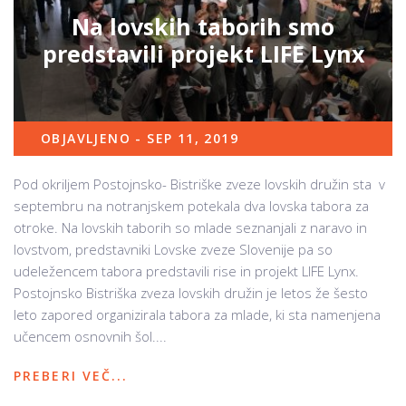
Na lovskih taborih smo
predstavili projekt LIFE Lynx
OBJAVLJENO - SEP 11, 2019
Pod okriljem Postojnsko- Bistriške zveze lovskih družin sta v
septembru na notranjskem potekala dva lovska tabora za
otroke. Na lovskih taborih so mlade seznanjali z naravo in
lovstvom, predstavniki Lovske zveze Slovenije pa so
udeležencem tabora predstavili rise in projekt LIFE Lynx.
Postojnsko Bistriška zveza lovskih družin je letos že šesto
leto zapored organizirala tabora za mlade, ki sta namenjena
učencem osnovnih šol....
PREBERI VEČ...