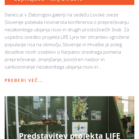
Danes je v Zlatorogovi galeriji na sedežu Lovske zveze
Slovenije potekala novinarska konferenca o preprečevanju
nezakonitega ubijanja risov in drugih prostoživečih živali. Za
uspešno izvedbo projekta LIFE Lynx ter ohranitev ogrožene
populacije risa na območju Slovenije in Hrvaške je poleg
doselitve novih osebkov iz Karpatov izrednega pomena
preprečevanje, zmanjšanje, poostren nadzor in
sankcioniranje nezakonitega ubijanja risov in...
PREBERI VEČ...
Predstavitev projekta LIFE