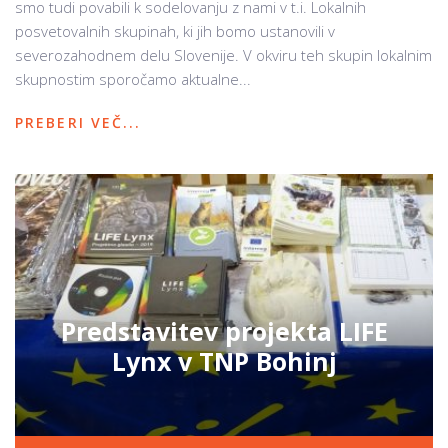
smo tudi povabili k sodelovanju z nami v t.i. Lokalnih
posvetovalnih skupinah, ki jih bomo ustanovili v
severozahodnem delu Slovenije. V okviru teh skupin lokalnim
skupnostim sporočamo aktualne...
PREBERI VEČ...
Predstavitev projekta LIFE
Lynx v TNP Bohinj