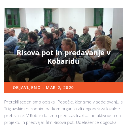
Risova pot in predavanje v
Kobaridu
OBJAVLJENO - MAR 2, 2020
Pretekli teden smo obiskali Posočje, kjer smo v sodelovanju s
Triglavskim narodnim parkom organizirali dogodek za lokalne
prebivalce. V Kobaridu smo predstavili aktualne aktivnosti na
projektu in predvajali film Risova pot. Udeležence dogodka