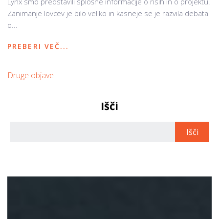
Lynx smo predstavili splošne informacije o risih in o projektu.
Zanimanje lovcev je bilo veliko in kasneje se je razvila debata
o...
PREBERI VEČ...
Druge objave
Išči