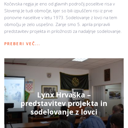
Kočevska regija je eno od glavnih področij poselitve risa v
Sloveniji Je tudi območje, kjer so bili izpuščeni risi iz prve
ponovne naselitve v letu 1973. Sodelovanje z lovci na tem
območju je zelo uspešno. Zanje smo 5. aprila pripravili
predstavitev projekta in priložnosti za nadaljnje sodelovanje.
PREBERI VEČ...
Lynx Hrvaška –
predstavitev projekta in
sodelovanje z lovci