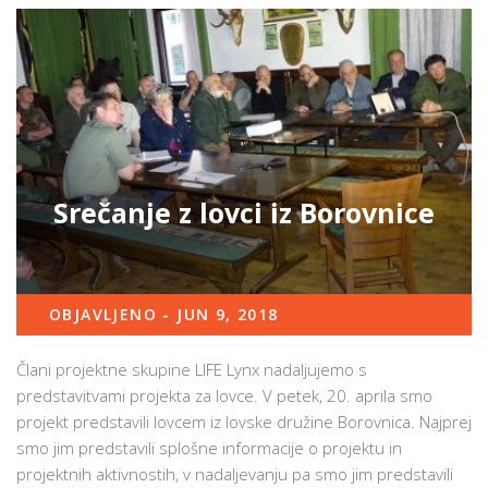
Srečanje z lovci iz Borovnice
OBJAVLJENO - JUN 9, 2018
Člani projektne skupine LIFE Lynx nadaljujemo s
predstavitvami projekta za lovce. V petek, 20. aprila smo
projekt predstavili lovcem iz lovske družine Borovnica. Najprej
smo jim predstavili splošne informacije o projektu in
projektnih aktivnostih, v nadaljevanju pa smo jim predstavili