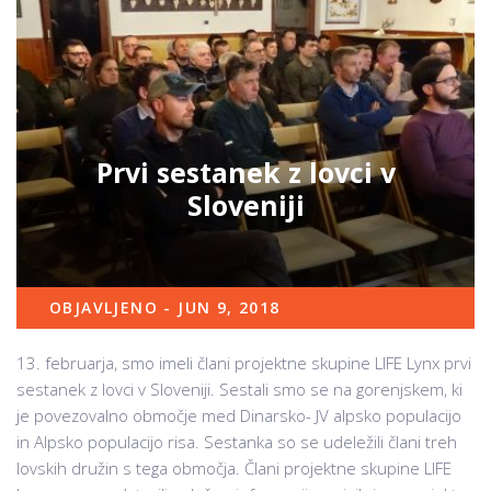
Prvi sestanek z lovci v
Sloveniji
OBJAVLJENO - JUN 9, 2018
13. februarja, smo imeli člani projektne skupine LIFE Lynx prvi
sestanek z lovci v Sloveniji. Sestali smo se na gorenjskem, ki
je povezovalno območje med Dinarsko- JV alpsko populacijo
in Alpsko populacijo risa. Sestanka so se udeležili člani treh
lovskih družin s tega območja. Člani projektne skupine LIFE