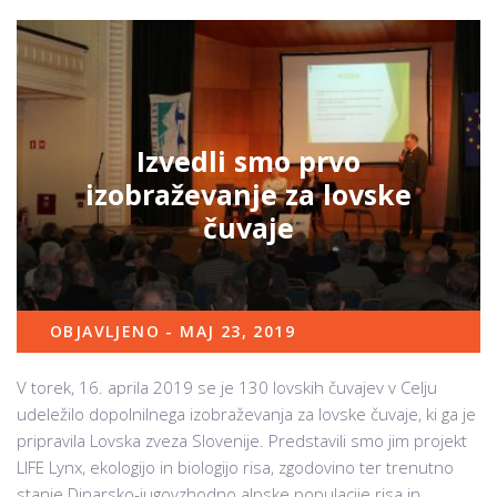
Izvedli smo prvo
izobraževanje za lovske
čuvaje
OBJAVLJENO - MAJ 23, 2019
V torek, 16. aprila 2019 se je 130 lovskih čuvajev v Celju
udeležilo dopolnilnega izobraževanja za lovske čuvaje, ki ga je
pripravila Lovska zveza Slovenije. Predstavili smo jim projekt
LIFE Lynx, ekologijo in biologijo risa, zgodovino ter trenutno
stanje Dinarsko-jugovzhodno alpske populacije risa in