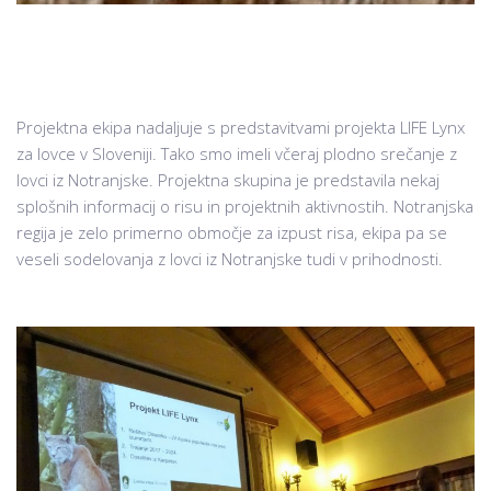
Projektna ekipa nadaljuje s predstavitvami projekta LIFE Lynx
za lovce v Sloveniji. Tako smo imeli včeraj plodno srečanje z
lovci iz Notranjske. Projektna skupina je predstavila nekaj
splošnih informacij o risu in projektnih aktivnostih. Notranjska
regija je zelo primerno območje za izpust risa, ekipa pa se
veseli sodelovanja z lovci iz Notranjske tudi v prihodnosti.