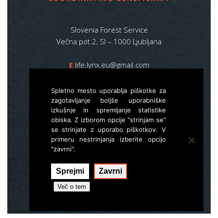
Slovenia Forest Service
Večna pot 2, SI – 1000 Ljubljana
E
life.lynx.eu@gmail.com
W
www.zgs.si
Spletno mesto uporablja piškotke za
Sitemap
zagotavljanje boljše uporabniške
izkušnje in spremljanje statistike
obiska. Z izborom opcije "strinjam se"
se strinjate z uporabo piškotkov. V
primeru nestrinjanja izberite opcijo
"zavrni".
Sprejmi
Zavrni
Izvedba:
Hal interactive
Več o tem