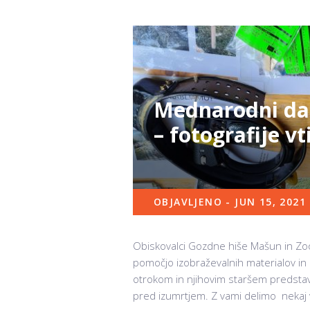
Mednarodni dan 
– fotografije vt
OBJAVLJENO - JUN 15, 2021
Obiskovalci Gozdne hiše Mašun in Zoo L
pomočjo izobraževalnih materialov in 
otrokom in njihovim staršem predstavi
pred izumrtjem. Z vami delimo nekaj v