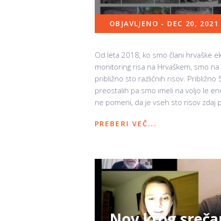
OBJAVLJENO - DEC 20, 2021
Od leta 2018, ko smo člani hrvaške ek
monitoring risa na Hrvaškem, smo na o
približno sto različnih risov. Približno
preostalih pa smo imeli na voljo le eno
ne pomeni, da je vseh sto risov zdaj 
PREBERI VEČ...
Nov krog srečan