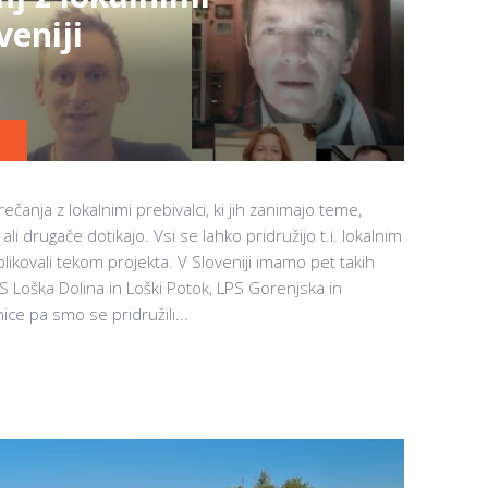
veniji
čanja z lokalnimi prebivalci, ki jih zanimajo teme,
ali drugače dotikajo. Vsi se lahko pridružijo t.i. lokalnim
likovali tekom projekta. V Sloveniji imamo pet takih
S Loška Dolina in Loški Potok, LPS Gorenjska in
ce pa smo se pridružili...