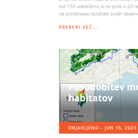
kot 150 udeleženci, ki so prišli iz 20 r
da predstavijo rezultate svojih dejavnos
PREBERI VEČ...
Posodobitev mo
habitatov
OBJAVLJENO - JUN 15, 2023