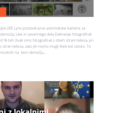
ipe LIFE Lynx postavili prve avtomatske kamere za
bmočju Like in severnega dela Dalmacije fotografirali
 50 % teh živali smo fotografirali z obeh strani telesa, pri
 stran telesa, zato jih nismo mogli šteti kot celoto. To
prisotnih na tem območju,...
j z lokalnimi