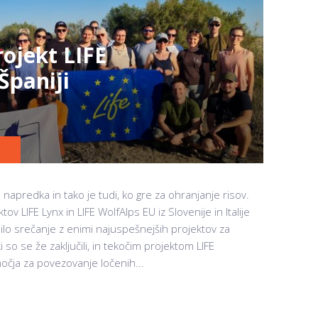
ojekt LIFE
Španiji
 napredka in tako je tudi, ko gre za ohranjanje risov.
v LIFE Lynx in LIFE WolfAlps EU iz Slovenije in Italije
bilo srečanje z enimi najuspešnejših projektov za
ki so se že zaključili, in tekočim projektom LIFE
očja za povezovanje ločenih...