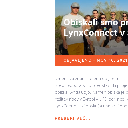
Obiskali smo pr
LynxConnect v 
OBJAVLJENO - NOV 10, 2021
Izmenjava znanja je ena od gonilnih sil
Sredi oktobra smo predstavniki projekto
obiskali Andaluzijo. Namen obiska je 
rešitev risov v Evropi – LIFE Iberlince, 
LynxConnect, ki poskuša ustvariti obm
PREBERI VEČ...