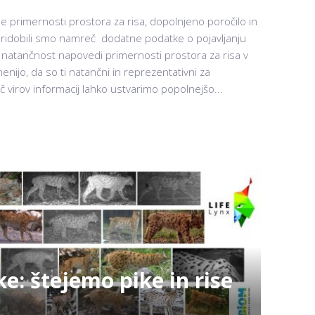
e primernosti prostora za risa, dopolnjeno poročilo in
Pridobili smo namreč dodatne podatke o pojavljanju
ti natančnost napovedi primernosti prostora za risa v
enijo, da so ti natančni in reprezentativni za
č virov informacij lahko ustvarimo popolnejšo...
e: štejemo pike in rise