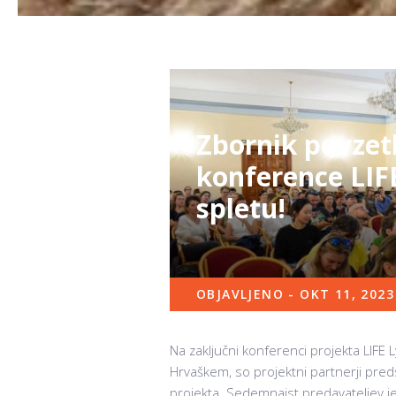
Zbornik povzet
konference LIF
spletu!
OBJAVLJENO - OKT 11, 2023
Na zaključni konferenci projekta LIFE 
Hrvaškem, so projektni partnerji predsta
projekta. Sedemnajst predavateljev je 