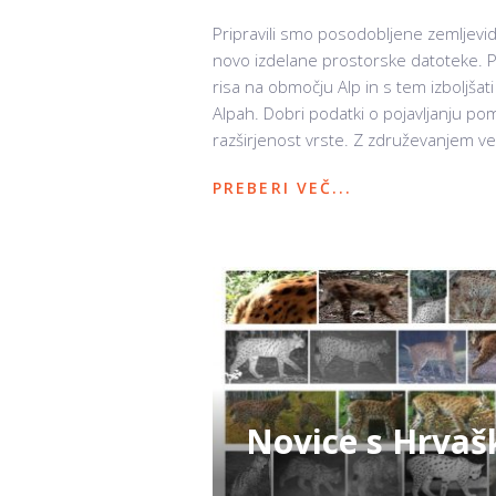
Pripravili smo posodobljene zemljevid
novo izdelane prostorske datoteke. 
risa na območju Alp in s tem izboljša
Alpah. Dobri podatki o pojavljanju pom
razširjenost vrste. Z združevanjem ve
PREBERI VEČ...
Novice s Hrvašk