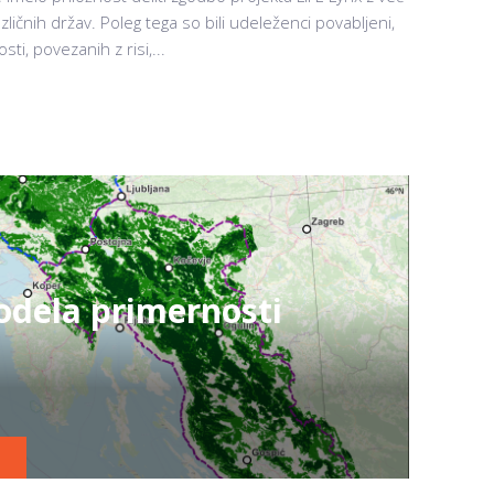
azličnih držav. Poleg tega so bili udeleženci povabljeni,
ti, povezanih z risi,...
dela primernosti