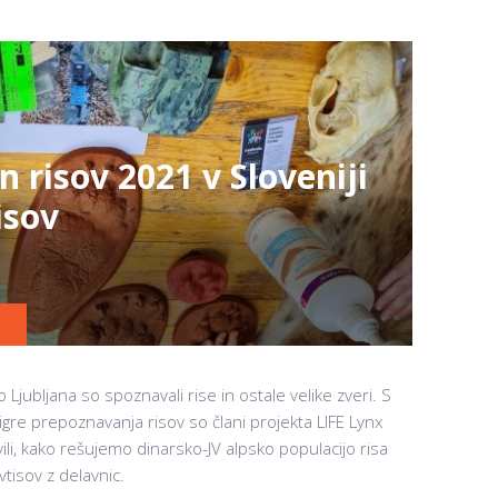
risov 2021 v Sloveniji
isov
jubljana so spoznavali rise in ostale velike zveri. S
igre prepoznavanja risov so člani projekta LIFE Lynx
li, kako rešujemo dinarsko-JV alpsko populacijo risa
tisov z delavnic.