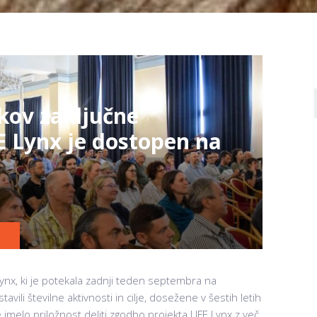
kov zaključne
E Lynx je dostopen na
Lynx, ki je potekala zadnji teden septembra na
vili številne aktivnosti in cilje, dosežene v šestih letih
imelo priložnost deliti zgodbo projekta LIFE Lynx z več