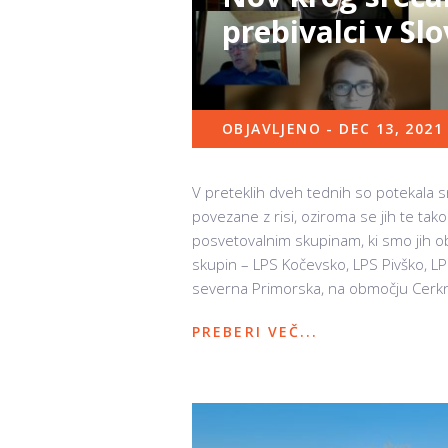
prebivalci v Slo
OBJAVLJENO - DEC 13, 2021
V preteklih dveh tednih so potekala sre
povezane z risi, oziroma se jih te tako 
posvetovalnim skupinam, ki smo jih ob
skupin – LPS Kočevsko, LPS Pivško, LP
severna Primorska, na območju Cerkni
PREBERI VEČ...