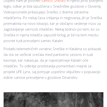
Uspelo nam je posneti
samico Sneško
in njeno prvo potrjeno
leglo, odkar je bila izpuščena v Snežniške gozdove v Sloveniji.
Videoposnetki prikazujejo Sneško z dvema zdravima
mladičema. Po nekaj časa crkljanja in negovanja, jih je Sneška
premaknila na novo lokacijo, kar je običajno vedenje risov za
zagotavljanje varnosti mladičev. Nekaj tednov po tem, ko so
Sneška in njena mladiča zapustili brlog, je bil na tem mestu
posnet tudi preseljeni samec Katalin.
Podatki telemetričnih ovratnic Sneške in Katalina so pokazali,
da sta se večkrat srečala med paritveno sezono in tudi
kasneje, kar nakazuje, da je najverjetneje Katalin oče
mladičev. To odkritje predstavlja pomemben mejnik za
projekt LIFE Lynx, saj potrjuje uspešno vključitev v populacijo
edine samice preseljene v gozdove Dinaridov.