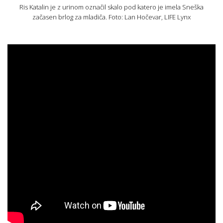
Ris Katalin je z urinom označil skalo pod katero je imela Sneška
začasen brlog za mladiča. Foto: Lan Hočevar, LIFE Lynx