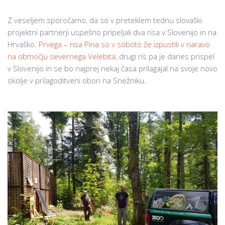
Z veseljem sporočamo, da so v preteklem tednu slovaški
projektni partnerji uspešno pripeljali dva risa v Slovenijo in na
Hrvaško.
Prvega – risa Pina so v soboto že izpustili v naravo
na območju severnega Velebita,
drugi ris pa je danes prispel
v Slovenijo in se bo najprej nekaj časa prilagajal na svoje novo
okolje v prilagoditveni obori na Snežniku.