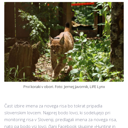
Prvi koraki v obori. Foto: Jernej Javornik, LIFE Lynx
Čast izbire imena za novega risa bo tokrat pripadla
slovenskim lovcem. Najprej bodo lovci, ki sodelujejo pri
monitoring risa v Sloveniji, predlagali imena za novega risa,
nato pa bodo vsi lovci, člani Facebook skupine »Hunting in