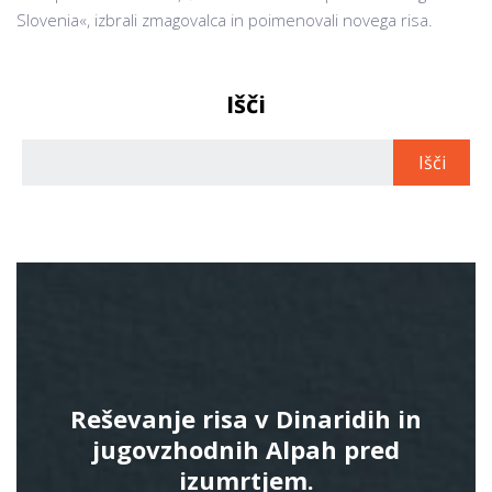
Slovenia«, izbrali zmagovalca in poimenovali novega risa.
Išči
Reševanje risa v Dinaridih in
jugovzhodnih Alpah pred
izumrtjem.