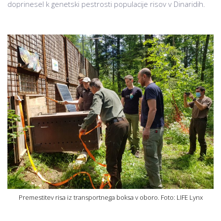
doprinesel k genetski pestrosti populacije risov v Dinaridih.
Premestitev risa iz transportnega boksa v oboro. Foto: LIFE Lynx