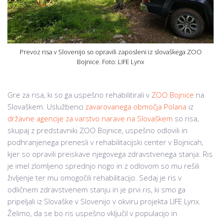
Prevoz risa v Slovenijo so opravili zaposleni iz slovaškega ZOO
Bojnice. Foto: LIFE Lynx
Gre za risa, ki so ga uspešno rehabilitirali v
ZOO Bojnice
na
Slovaškem. Uslužbenci
zavarovanega območja Polana
iz
državne agencije za varstvo narave na Slovaškem
so risa,
skupaj z predstavniki ZOO Bojnice, uspešno odlovili in
podhranjenega prenesli v rehabilitacijski center v Bojnicah,
kjer so opravili preiskave njegovega zdravstvenega stanja. Ris
je imel zlomljeno sprednjo nogo in z odlovom so mu rešili
življenje ter mu omogočili rehabilitacijo. Sedaj je ris v
odličnem zdravstvenem stanju in je prvi ris, ki smo ga
pripeljali iz Slovaške v Slovenijo v okviru projekta LIFE Lynx.
Želimo, da se bo ris uspešno vključil v populacijo in