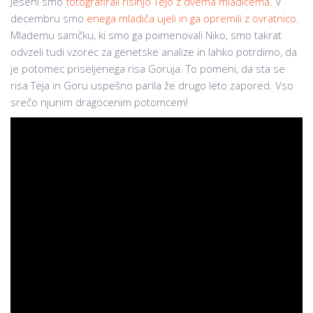
Jeseni smo
fotografirali risinjo Tejo z dvema mladičema
. V
decembru smo
enega mladiča ujeli in ga opremili z ovratnico
.
Mlademu samčku, ki smo ga poimenovali Niko, smo takrat
odvzeli tudi vzorec za genetske analize in lahko potrdimo, da
je potomec priseljenega risa Goruja. To pomeni, da sta se
risa Teja in Goru uspešno parila že drugo leto zapored. Vso
srečo njunim dragocenim potomcem!