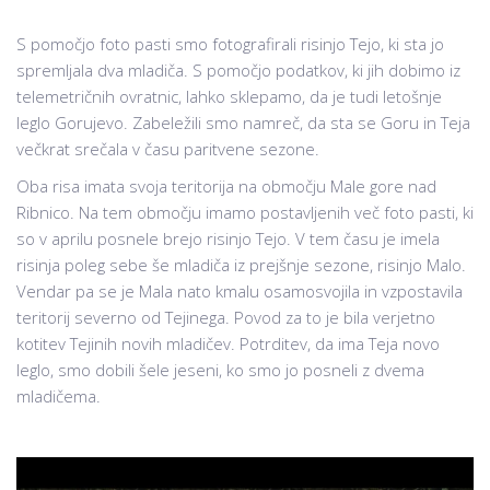
S pomočjo foto pasti smo fotografirali risinjo Tejo, ki sta jo
spremljala dva mladiča. S pomočjo podatkov, ki jih dobimo iz
telemetričnih ovratnic, lahko sklepamo, da je tudi letošnje
leglo Gorujevo. Zabeležili smo namreč, da sta se Goru in Teja
večkrat srečala v času paritvene sezone.
Oba risa imata svoja teritorija na območju Male gore nad
Ribnico. Na tem območju imamo postavljenih več foto pasti, ki
so v aprilu posnele brejo risinjo Tejo. V tem času je imela
risinja poleg sebe še mladiča iz prejšnje sezone, risinjo Malo.
Vendar pa se je Mala nato kmalu osamosvojila in vzpostavila
teritorij severno od Tejinega. Povod za to je bila verjetno
kotitev Tejinih novih mladičev. Potrditev, da ima Teja novo
leglo, smo dobili šele jeseni, ko smo jo posneli z dvema
mladičema.