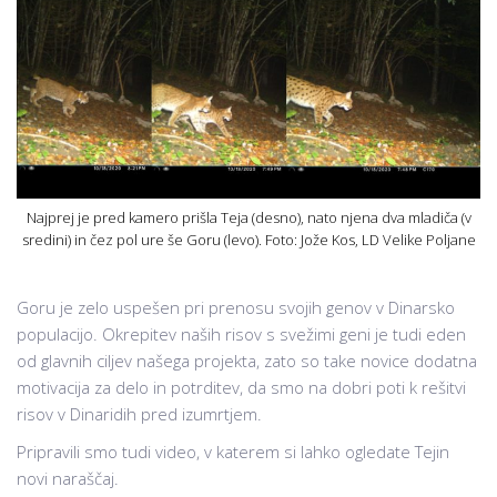
Najprej je pred kamero prišla Teja (desno), nato njena dva mladiča (v
sredini) in čez pol ure še Goru (levo). Foto: Jože Kos, LD Velike Poljane
Goru je zelo uspešen pri prenosu svojih genov v Dinarsko
populacijo. Okrepitev naših risov s svežimi geni je tudi eden
od glavnih ciljev našega projekta, zato so take novice dodatna
motivacija za delo in potrditev, da smo na dobri poti k rešitvi
risov v Dinaridih pred izumrtjem.
Pripravili smo tudi video, v katerem si lahko ogledate Tejin
novi naraščaj.