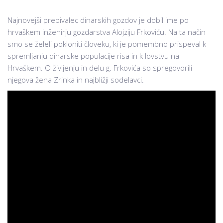
Najnovejši prebivalec dinarskih gozdov je dobil ime po
hrvaškem inženirju gozdarstva Alojziju Frkoviću. Na ta način
smo se želeli pokloniti človeku, ki je pomembno prispeval k
spremljanju dinarske populacije risa in k lovstvu na
Hrvaškem. O življenju in delu g. Frkovića so spregovorili
njegova žena Zrinka in najbližji sodelavci.