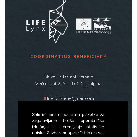
COORDINATING BENEFICIARY
Slovenia Forest Service
Večna pot 2, SI – 1000 Ljubljana
E
life.lynx.eu@gmail.com
W
www.zgs.si
Spletno mesto uporablja piškotke za
Sitemap
zagotavljanje boljše uporabniške
izkušnje in spremljanje statistike
obiska. Z izborom opcije "strinjam se"