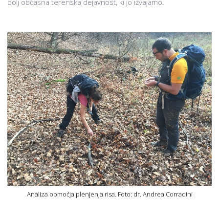
bolj občasna terenska dejavnost, ki jo izvajamo.
Analiza območja plenjenja risa. Foto: dr. Andrea Corradini