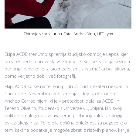
Zbiranje vzorca urina. Foto: Andrei Dinu, LIFE Lynx
Ekipa ACDB trenutno spremlja študijsko območje Lepsa, kjer
bo v teh tednih preverila vse kamere. Ker se začenja sezona
parjenja risov, ko je ta sicer zelo izmuzljiva mačka bolj aktivna,
bomo verjetno dobili več fotografij.
Ekipi ACDB so se na terenu pridružili tudi nekateri nekdanjih
člani ekipe. Novembra smo izmenjali ideje z doktorjem
Andreo Corradinijem, ki je v preteklosti delal za ACDB, in
Tereso Oliveiro, študentko z Univerze v Ljubljani, ki v svoji
doktorski nalogi obravnava temo prehranjevalne ekologije
evrazijskega risa. To je bila odlična priložnost za pogovore o
tem, kakšne podatke je mogoče zbrati z risovih plenov, kar je