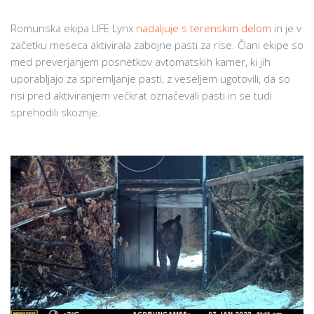
Romunska ekipa LIFE Lynx
nadaljuje s terenskim delom
in je v
začetku meseca aktivirala zabojne pasti za rise. Člani ekipe so
med preverjanjem posnetkov avtomatskih kamer, ki jih
uporabljajo za spremljanje pasti, z veseljem ugotovili, da so
risi pred aktiviranjem večkrat označevali pasti in se tudi
sprehodili skoznje.