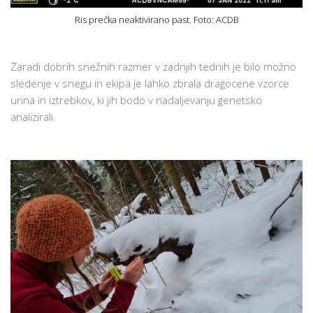
Ris prečka neaktivirano past. Foto: ACDB
Zaradi dobrih snežnih razmer v zadnjih tednih je bilo možno
sledenje v snegu in ekipa je lahko zbrala dragocene vzorce
urina in iztrebkov, ki jih bodo v nadaljevanju genetsko
analizirali.