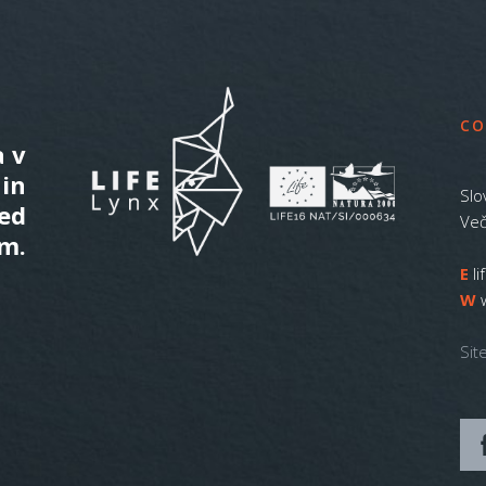
CO
a v
 in
Slo
ed
Več
m.
E
l
W
Sit