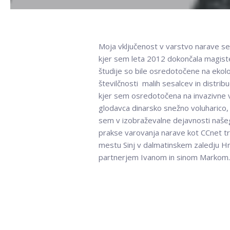
Moja vključenost v varstvo narave se 
kjer sem leta 2012 dokončala magister
študije so bile osredotočene na ekolo
številčnosti malih sesalcev in distrib
kjer sem osredotočena na invazivne
glodavca dinarsko snežno voluharico, e
sem v izobraževalne dejavnosti našeg
prakse varovanja narave kot CCnet t
mestu Sinj v dalmatinskem zaledju Hr
partnerjem Ivanom in sinom Markom.