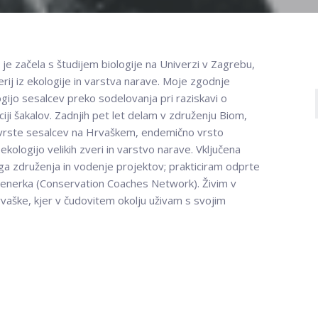
je začela s študijem biologije na Univerzi v Zagrebu,
ij iz ekologije in varstva narave. Moje zgodnje
gijo sesalcev preko sodelovanja pri raziskavi o
uciji šakalov. Zadnjih pet let delam v združenju Biom,
 vrste sesalcev na Hrvaškem, endemično vrsto
kologijo velikih zveri in varstvo narave. Vključena
a združenja in vodenje projektov; prakticiram odprte
renerka (Conservation Coaches Network). Živim v
vaške, kjer v čudovitem okolju uživam s svojim