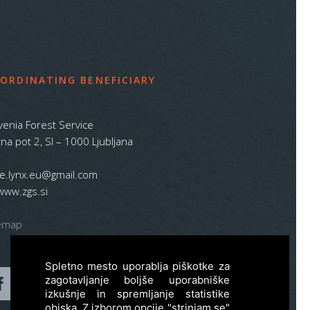
ORDINATING BENEFICIARY
venia Forest Service
na pot 2, SI – 1000 Ljubljana
ife.lynx.eu@gmail.com
www.zgs.si
emap
Spletno mesto uporablja piškotke za
zagotavljanje boljše uporabniške
izkušnje in spremljanje statistike
obiska. Z izborom opcije "strinjam se"