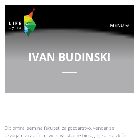
MENU
IVAN BUDINSKI
Diplomiral sem na fakulteti za gozdarstvo, vendar se
ukvarjam z različnimi vidiki varstvene biologije, kot so zločini