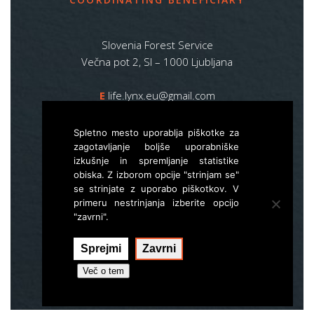
Slovenia Forest Service
Večna pot 2, SI – 1000 Ljubljana
E
life.lynx.eu@gmail.com
W
www.zgs.si
Spletno mesto uporablja piškotke za
Sitemap
zagotavljanje boljše uporabniške
izkušnje in spremljanje statistike
obiska. Z izborom opcije "strinjam se"
se strinjate z uporabo piškotkov. V
primeru nestrinjanja izberite opcijo
"zavrni".
Sprejmi
Zavrni
Izvedba:
Hal interactive
Več o tem