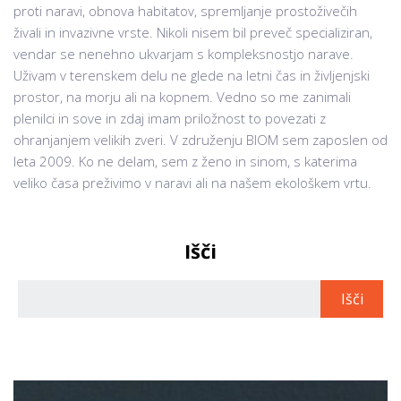
proti naravi, obnova habitatov, spremljanje prostoživečih
živali in invazivne vrste. Nikoli nisem bil preveč specializiran,
vendar se nenehno ukvarjam s kompleksnostjo narave.
Uživam v terenskem delu ne glede na letni čas in življenjski
prostor, na morju ali na kopnem. Vedno so me zanimali
plenilci in sove in zdaj imam priložnost to povezati z
ohranjanjem velikih zveri. V združenju BIOM sem zaposlen od
leta 2009. Ko ne delam, sem z ženo in sinom, s katerima
veliko časa preživimo v naravi ali na našem ekološkem vrtu.
Išči