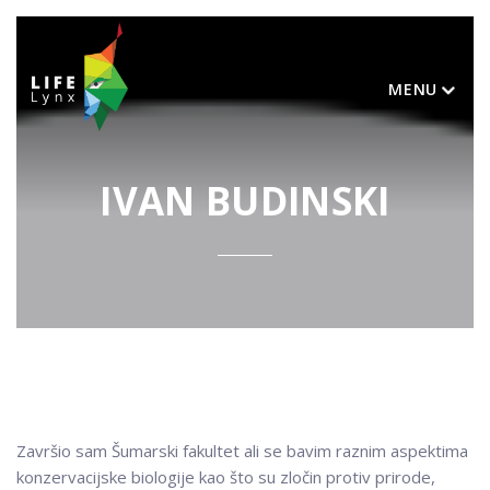
MENU
IVAN BUDINSKI
Završio sam Šumarski fakultet ali se bavim raznim aspektima
konzervacijske biologije kao što su zločin protiv prirode,