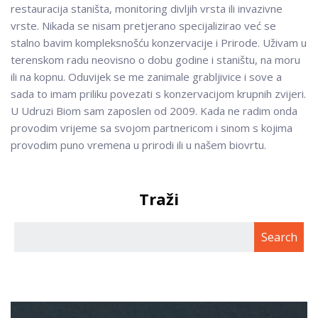
restauracija staništa, monitoring divljih vrsta ili invazivne
vrste. Nikada se nisam pretjerano specijalizirao već se
stalno bavim kompleksnošću konzervacije i Prirode. Uživam u
terenskom radu neovisno o dobu godine i staništu, na moru
ili na kopnu. Oduvijek se me zanimale grabljivice i sove a
sada to imam priliku povezati s konzervacijom krupnih zvijeri.
U Udruzi Biom sam zaposlen od 2009. Kada ne radim onda
provodim vrijeme sa svojom partnericom i sinom s kojima
provodim puno vremena u prirodi ili u našem biovrtu.
Traži