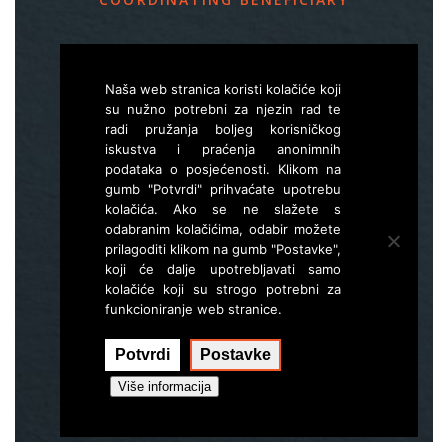
Slovenia Forest Service
Večna pot 2, SI – 1000 Ljubljana
Naša web stranica koristi kolačiće koji
su nužno potrebni za njezin rad te
radi pružanja boljeg korisničkog
E
life.lynx.eu@gmail.com
iskustva i praćenja anonimnih
W
www.zgs.si
podataka o posjećenosti. Klikom na
gumb "Potvrdi" prihvaćate upotrebu
Sitemap
kolačića. Ako se ne slažete s
odabranim kolačićima, odabir možete
prilagoditi klikom na gumb "Postavke",
koji će dalje upotrebljavati samo
kolačiće koji su strogo potrebni za
funkcioniranje web stranice.
Potvrdi
Postavke
Izvršenje:
Hal interactive
Više informacija