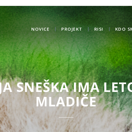
NOVICE
PROJEKT
RISI
KDO S
JA SNEŠKA IMA LET
MLADIČE