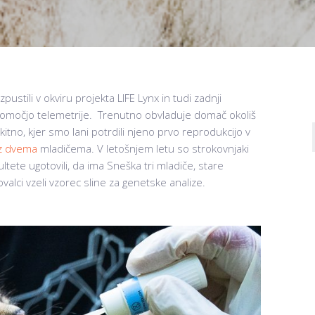
izpustili v okviru projekta LIFE Lynx in tudi zadnji
 pomočjo telemetrije. Trenutno obvladuje domač okoliš
itno, kjer smo lani potrdili njeno prvo reprodukcijo v
 z dvema
mladičema. V letošnjem letu so strokovnjaki
tete ugotovili, da ima Sneška tri mladiče, stare
alci vzeli vzorec sline za genetske analize.