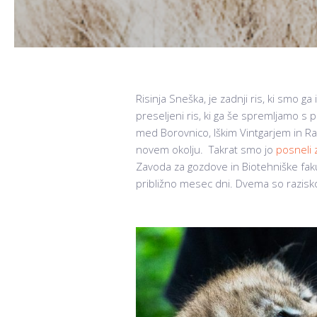
Risinja Sneška, je zadnji ris, ki smo ga 
preseljeni ris, ki ga še spremljamo s
med Borovnico, Iškim Vintgarjem in Rak
novem okolju. Takrat smo jo
posneli
Zavoda za gozdove in Biotehniške fakul
približno mesec dni. Dvema so raziskov