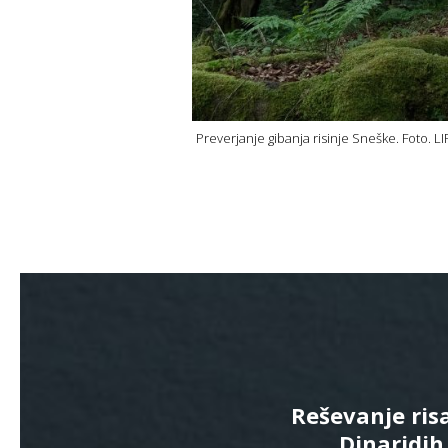
Preverjanje gibanja risinje Sneške. Foto. LI
Reševanje ris
Dinaridih