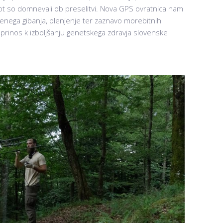
 kot so domnevali ob preselitvi. Nova GPS ovratnica nam
enega gibanja, plenjenje ter zaznavo morebitnih
doprinos k izboljšanju genetskega zdravja slovenske