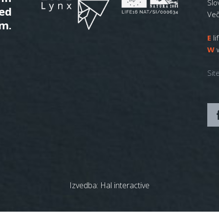
Slo
ed
Več
m.
E
l
W
Sit
Izvedba:
Hal interactive