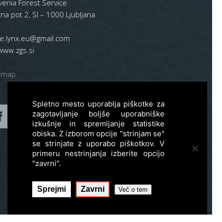
venia Forest Service
na pot 2, SI – 1000 Ljubljana
ife.lynx.eu@gmail.com
www.zgs.si
emap
Spletno mesto uporablja piškotke za
zagotavljanje boljše uporabniške
izkušnje in spremljanje statistike
obiska. Z izborom opcije "strinjam se"
se strinjate z uporabo piškotkov. V
primeru nestrinjanja izberite opcijo
"zavrni".
Sprejmi
Zavrni
Več o tem