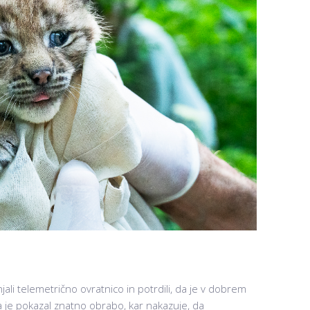
li telemetrično ovratnico in potrdili, da je v dobrem
 je pokazal znatno obrabo, kar nakazuje, da