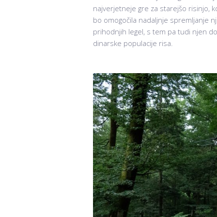
najverjetneje gre za starejšo risinjo,
bo omogočila nadaljnje spremljanje nj
prihodnjih legel, s tem pa tudi njen 
dinarske populacije risa.