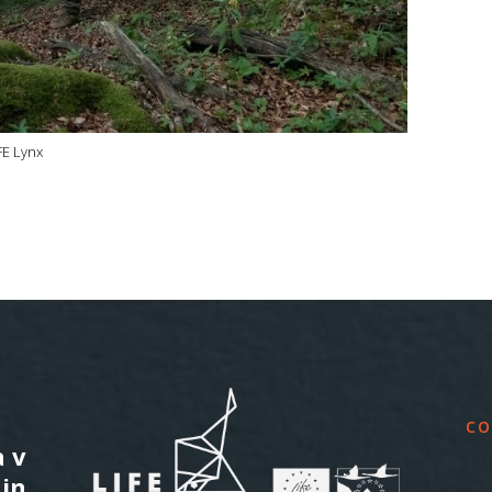
FE Lynx
CO
a v
 in