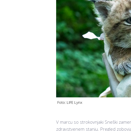
Foto: LIFE Lynx
V marcu so strokovnjaki Sneški zamenja
zdravstvenem stanju. Pregled zobovja