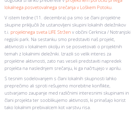
dogodka si lahko preberete v
projektnem poročilu prvega
lokalnega posvetovalnega srečanja v Loškem Potoku
.
V istem tedne (11. decembra) pa smo se člani projektne
skupine priključili že ustanovljeni skupini lokalnih deležnikov
t.i.
projektnega sveta LIFE Stržen
v občini Cerknica / Notranjski
regijski park. Na sestanku smo predstaviti naš projekt,
aktivnosti v lokalnem okolju in se posvetovati o projektnih
temah z lokalnimi deležniki. Izrazili so velik interes za
projektne aktivnosti, zato nas veseli predstaviti napredek
projekta na naslednjem srečanju, ki ga načrtujejo v aprilu.
S tesnim sodelovanjem s člani lokalnih skupnosti lahko
preprečimo ali sproti rešujemo morebitne konflikte,
ustvarjamo zaupanje med različnimi interesnimi skupinami in
člani projekta ter sooblikujemo aktivnosti, ki prinašajo korist
tako lokalnim prebivalcem kot varstvu risa.