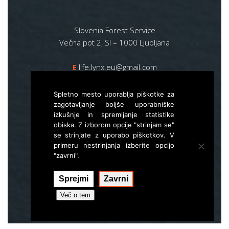
Slovenia Forest Service
Večna pot 2, SI – 1000 Ljubljana
E
life.lynx.eu@gmail.com
W
www.zgs.si
Spletno mesto uporablja piškotke za
Sitemap
zagotavljanje boljše uporabniške
izkušnje in spremljanje statistike
obiska. Z izborom opcije "strinjam se"
se strinjate z uporabo piškotkov. V
primeru nestrinjanja izberite opcijo
"zavrni".
Sprejmi
Zavrni
Izvedba:
Hal interactive
Več o tem