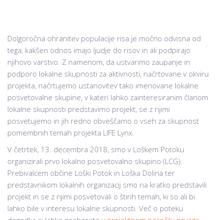
Dolgoročna ohranitev populacije risa je močno odvisna od
tega, kakšen odnos imajo ljudje do risov in ali podpirajo
njihovo varstvo. Z namenom, da ustvarimo zaupanje in
podporo lokalne skupnosti za aktivnosti, načrtovane v okviru
projekta, načrtujemo ustanovitev tako imenovane lokalne
posvetovalne skupine, v kateri lahko zainteresiranim članom
lokalne skupnosti predstavimo projekt, se z njimi
posvetujemo in jih redno obveščamo o vseh za skupnost
pomembnih temah projekta LIFE Lynx.
V četrtek, 13. decembra 2018, smo v Loškem Potoku
organizirali prvo lokalno posvetovalno skupino (LCG).
Prebivalcem občine Loški Potok in Loška Dolina ter
predstavnikom lokalnih organizacij smo na kratko predstavili
projekt in se z njimi posvetovali o štirih temah, ki so ali bi
lahko bile v interesu lokalne skupnosti. Več o poteku