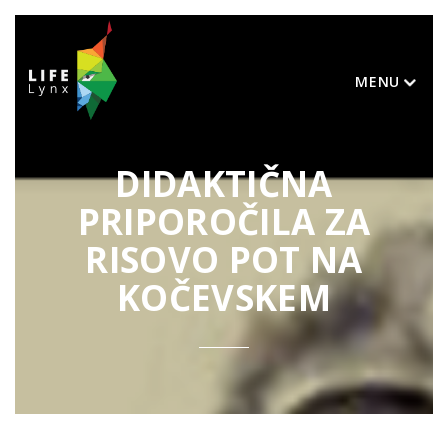
MENU
DIDAKTIČNA
PRIPOROČILA ZA
RISOVO POT NA
KOČEVSKEM