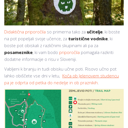
Didaktična priporočila
so primerna tako za
učitelje
, ki boste
na pot popeljali svoje učence, za
turistične vodnike
, ki
boste pot obiskali z različnimi skupinami ali pa za
posameznike
, ki vam bodo
priporočila
pomagala razkriti
dodatne informacije o risu v Sloveniji.
Vabljeni k branju in tudi obisku učne poti. Risovo učno pot
lahko obiščete vse dni v letu,
Koča ob Jelenovem studencu
pa je odprta od petka do nedelje in ob praznikih
.