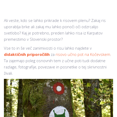
Ali veste, kdo se lahko prikrade k risovem plenu? Zakaj ris
uporablja brke ali zakaj mu lahko ponoči oči odzrcalijo
svetlobo? Kaj je potrebno, preden lahko risa iz Karpatov
premestimo v Slovenski prostor?
Vse to in še več zanimivosti o risu lahko najdete v
didaktičnih priporočilih
za
risovo učno pot na Kočevskem
.
Ta zajemajo poleg osnovnih tem z učne poti tudi dodatne
razlage, fotografije, povezave in posnetke o tej skrivnostni
živali.