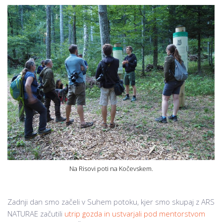
Na Risovi poti na Kočevskem.
Zadnji dan smo začeli v Suhem potoku, kjer smo skupaj z ARS
NATURAE začutili
utrip gozda in ustvarjali pod mentorstvom