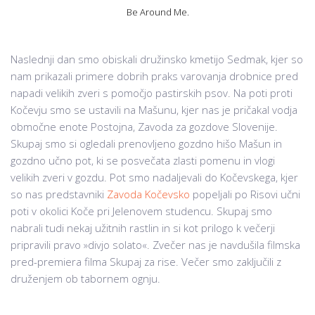
Be Around Me.
Naslednji dan smo obiskali družinsko kmetijo Sedmak, kjer so
nam prikazali primere dobrih praks varovanja drobnice pred
napadi velikih zveri s pomočjo pastirskih psov. Na poti proti
Kočevju smo se ustavili na Mašunu, kjer nas je pričakal vodja
območne enote Postojna, Zavoda za gozdove Slovenije.
Skupaj smo si ogledali prenovljeno gozdno hišo Mašun in
gozdno učno pot, ki se posvečata zlasti pomenu in vlogi
velikih zveri v gozdu. Pot smo nadaljevali do Kočevskega, kjer
so nas predstavniki
Zavoda Kočevsko
popeljali po Risovi učni
poti v okolici Koče pri Jelenovem studencu. Skupaj smo
nabrali tudi nekaj užitnih rastlin in si kot prilogo k večerji
pripravili pravo »divjo solato«. Zvečer nas je navdušila filmska
pred-premiera filma Skupaj za rise. Večer smo zaključili z
druženjem ob tabornem ognju.