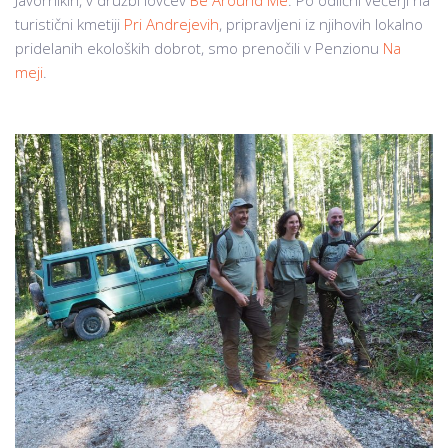
Javornikih, v družbi lovcev
Be Around Me
. Po odlični večerji na
turistični kmetiji
Pri Andrejevih
, pripravljeni iz njihovih lokalno
pridelanih ekoloških dobrot, smo prenočili v Penzionu
Na
meji
.