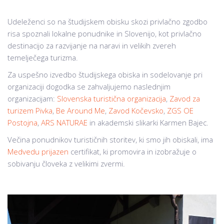
Udeleženci so na študijskem obisku skozi privlačno zgodbo
risa spoznali lokalne ponudnike in Slovenijo, kot privlačno
destinacijo za razvijanje na naravi in velikih zvereh
temelječega turizma.
Za uspešno izvedbo študijskega obiska in sodelovanje pri
organizaciji dogodka se zahvaljujemo naslednjim
organizacijam:
Slovenska turistična organizacija
,
Zavod za
turizem Pivka
,
Be Around Me
,
Zavod Kočevsko
,
ZGS OE
Postojna
,
ARS NATURAE
in akademski slikarki Karmen Bajec.
Večina ponudnikov turističnih storitev, ki smo jih obiskali, ima
Medvedu prijazen
certifikat, ki promovira in izobražuje o
sobivanju človeka z velikimi zvermi.