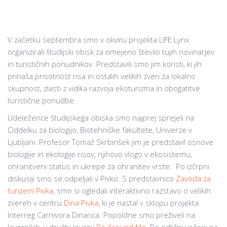
V začetku septembra smo v okviru projekta LIFE Lynx
organizirali študijski obisk za omejeno število tujih novinarjev
in turističnih ponudnikov. Predstavili smo jim koristi, ki jih
prinaša prisotnost risa in ostalih velikih zveri za lokalno
skupnost, zlasti z vidika razvoja ekoturizma in obogatitve
turistične ponudbe.
Udeležence študijskega obiska smo najprej sprejeli na
Oddelku za biologijo, Biotehniške fakultete, Univerze v
Ljubljani. Profesor Tomaž Skrbinšek jim je predstavil osnove
biologije in ekologije risov, njihovo vlogo v ekosistemu,
ohranitveni status in ukrepe za ohranitev vrste. Po izčrpni
diskusiji smo se odpeljali v Pivko. S predstavnico
Zavoda za
turizem Pivka
, smo si ogledali interaktivno razstavo o velikih
zvereh v centru
Dina Pivka
, ki je nastal v sklopu projekta
Interreg Carnivora Dinarica. Popoldne smo preživeli na