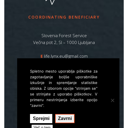
COORDINATING BENEFICIARY
Slovenia Forest Service
Večna pot 2, SI – 1000 Ljubljana
E
life.lynx.eu@gmail.com
W
www.zgs.si
Spletno mesto uporablja piškotke za
Sitemap
zagotavljanje boljše uporabniške
izkušnje in spremljanje statistike
obiska. Z izborom opcije "strinjam se"
se strinjate z uporabo piškotkov. V
primeru nestrinjanja izberite opcijo
"zavrni".
Sprejmi
Zavrni
Izvedba:
Hal interactive
Več o tem