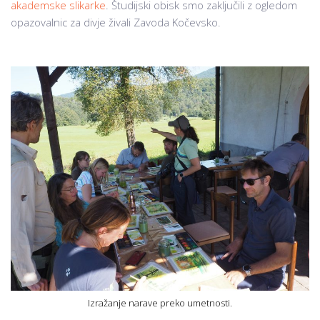
akademske slikarke
. Študijski obisk smo zaključili z ogledom
opazovalnic za divje živali Zavoda Kočevsko.
Izražanje narave preko umetnosti.