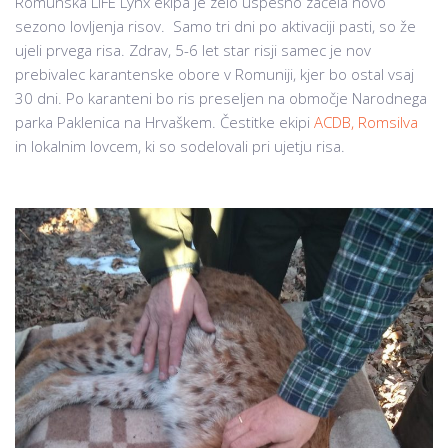
Romunska LIFE Lynx ekipa je zelo uspešno začela novo
sezono lovljenja risov. Samo tri dni po aktivaciji pasti, so že
ujeli prvega risa. Zdrav, 5-6 let star risji samec je nov
prebivalec karantenske obore v Romuniji, kjer bo ostal vsaj
30 dni. Po karanteni bo ris preseljen na območje Narodnega
parka Paklenica na Hrvaškem. Čestitke ekipi
ACDB,
Romsilva
in lokalnim lovcem, ki so sodelovali pri ujetju risa.