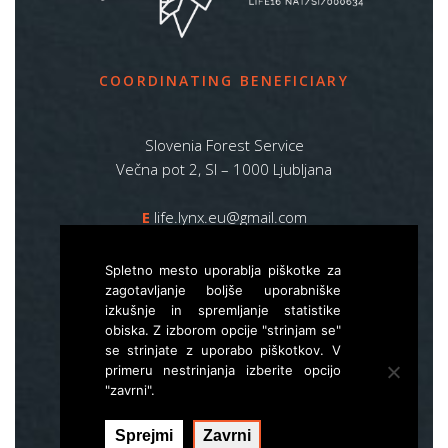
COORDINATING BENEFICIARY
Slovenia Forest Service
Večna pot 2, SI – 1000 Ljubljana
E
life.lynx.eu@gmail.com
W
www.zgs.si
Spletno mesto uporablja piškotke za
Sitemap
zagotavljanje boljše uporabniške
izkušnje in spremljanje statistike
obiska. Z izborom opcije "strinjam se"
se strinjate z uporabo piškotkov. V
primeru nestrinjanja izberite opcijo
"zavrni".
Sprejmi
Zavrni