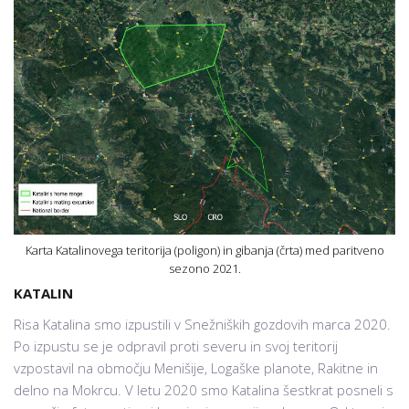
Karta Katalinovega teritorija (poligon) in gibanja (črta) med paritveno
sezono 2021.
KATALIN
Risa Katalina smo izpustili v Snežniških gozdovih marca 2020.
Po izpustu se je odpravil proti severu in svoj teritorij
vzpostavil na območju Menišije, Logaške planote, Rakitne in
delno na Mokrcu. V letu 2020 smo Katalina šestkrat posneli s