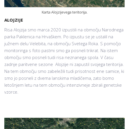
Karta Alojzijevega teritorija.
ALOJZIJE
Risa Alojzija smo marca 2020 izpustili na območju Narodnega
parka Paklenica na Hrvaškem. Po izpustu se je ustalil na
južnem delu Velebita, na območju Svetega Roka. S pomočjo
monitoringa s foto pastmi smo ga posneli trikrat. Na istem
območju smo posneli tudi risa neznanega spola. V času
zadnje paritvene sezone Alojzije ni zapustil svojega teritorija.
Na tem območju smo zabeležili tudi prisotnost ene samice, ki
smo jo posneli z dvema lanskima mladičema, zato bomo
letošnjem letu na tem območju intenzivneje zbirali genetske
vzorce.