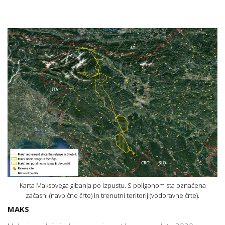
Karta Maksovega gibanja po izpustu. S poligonom sta označena
začasni (navpične črte) in trenutni teritorij (vodoravne črte).
MAKS