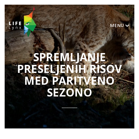
MENU
SPREMLJANJE
PRESELJENIH RISOV
MED PARITVENO
SEZONO