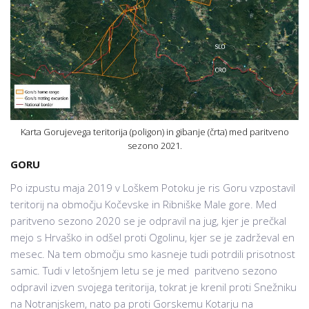
Karta Gorujevega teritorija (poligon) in gibanje (črta) med paritveno
sezono 2021.
GORU
Po izpustu maja 2019 v Loškem Potoku je ris Goru vzpostavil
teritorij na območju Kočevske in Ribniške Male gore. Med
paritveno sezono 2020 se je odpravil na jug, kjer je prečkal
mejo s Hrvaško in odšel proti Ogolinu, kjer se je zadrževal en
mesec. Na tem območju smo kasneje tudi potrdili prisotnost
samic. Tudi v letošnjem letu se je med paritveno sezono
odpravil izven svojega teritorija, tokrat je krenil proti Snežniku
na Notranjskem, nato pa proti Gorskemu Kotarju na