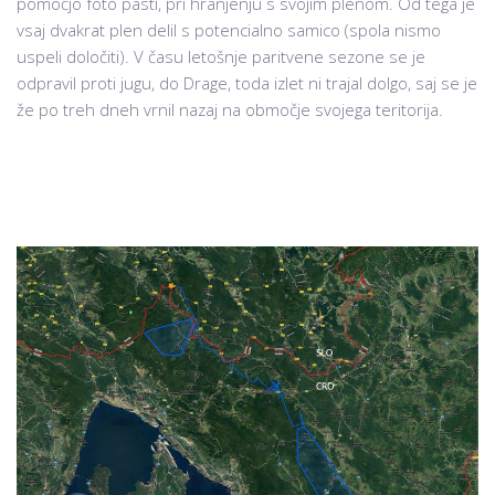
pomočjo foto pasti, pri hranjenju s svojim plenom. Od tega je
vsaj dvakrat plen delil s potencialno samico (spola nismo
uspeli določiti). V času letošnje paritvene sezone se je
odpravil proti jugu, do Drage, toda izlet ni trajal dolgo, saj se je
že po treh dneh vrnil nazaj na območje svojega teritorija.