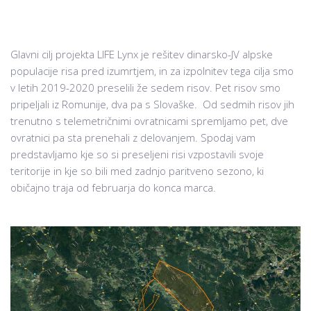
Glavni cilj projekta LIFE Lynx je rešitev dinarsko-JV alpske
populacije risa pred izumrtjem, in za izpolnitev tega cilja smo
v letih 2019-2020 preselili že sedem risov. Pet risov smo
pripeljali iz Romunije, dva pa s Slovaške. Od sedmih risov jih
trenutno s telemetričnimi ovratnicami spremljamo pet, dve
ovratnici pa sta prenehali z delovanjem. Spodaj vam
predstavljamo kje so si preseljeni risi vzpostavili svoje
teritorije in kje so bili med zadnjo paritveno sezono, ki
običajno traja od februarja do konca marca.