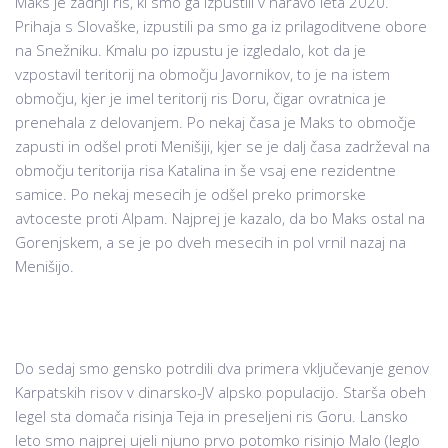
Maks je zadnji ris, ki smo ga izpustili v naravo leta 2020.
Prihaja s Slovaške, izpustili pa smo ga iz prilagoditvene obore
na Snežniku. Kmalu po izpustu je izgledalo, kot da je
vzpostavil teritorij na območju Javornikov, to je na istem
območju, kjer je imel teritorij ris Doru, čigar ovratnica je
prenehala z delovanjem. Po nekaj časa je Maks to območje
zapusti in odšel proti Menišiji, kjer se je dalj časa zadrževal na
območju teritorija risa Katalina in še vsaj ene rezidentne
samice. Po nekaj mesecih je odšel preko primorske
avtoceste proti Alpam. Najprej je kazalo, da bo Maks ostal na
Gorenjskem, a se je po dveh mesecih in pol vrnil nazaj na
Menišijo.
Do sedaj smo gensko potrdili dva primera vključevanje genov
Karpatskih risov v dinarsko-JV alpsko populacijo. Starša obeh
legel sta domača risinja Teja in preseljeni ris Goru. Lansko
leto smo najprej ujeli njuno prvo potomko risinjo Malo (leglo