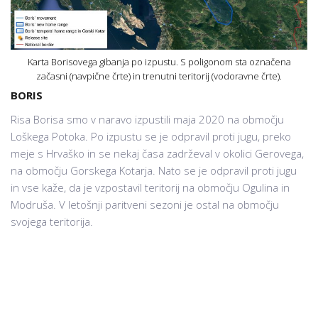
Karta Borisovega gibanja po izpustu. S poligonom sta označena
začasni (navpične črte) in trenutni teritorij (vodoravne črte).
BORIS
Risa Borisa smo v naravo izpustili maja 2020 na območju
Loškega Potoka. Po izpustu se je odpravil proti jugu, preko
meje s Hrvaško in se nekaj časa zadrževal v okolici Gerovega,
na območju Gorskega Kotarja. Nato se je odpravil proti jugu
in vse kaže, da je vzpostavil teritorij na območju Ogulina in
Modruša. V letošnji paritveni sezoni je ostal na območju
svojega teritorija.