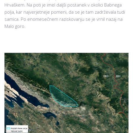
Hrvaškem. Na poti je imel daljši postanek v okolici Babnega
polja, kar najverjetneje pomeni, da se je tam zadrževala tudi
samica. Po enomesečnem raziskovanju se je vrnil nazaj na
Malo goro.