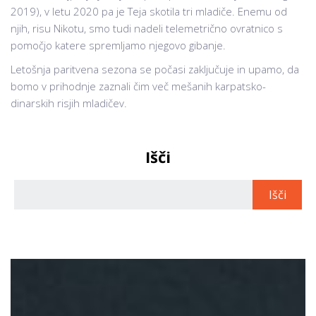
2019), v letu 2020 pa je Teja skotila tri mladiče. Enemu od
njih, risu Nikotu, smo tudi nadeli telemetrično ovratnico s
pomočjo katere spremljamo njegovo gibanje.
Letošnja paritvena sezona se počasi zaključuje in upamo, da
bomo v prihodnje zaznali čim več mešanih karpatsko-
dinarskih risjih mladičev.
Išči