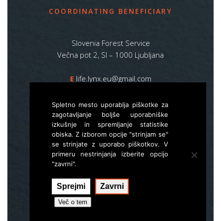
COORDINATING BENEFICIARY
Slovenia Forest Service
Večna pot 2, SI – 1000 Ljubljana
E
life.lynx.eu@gmail.com
W
www.zgs.si
Spletno mesto uporablja piškotke za
Sitemap
zagotavljanje boljše uporabniške
izkušnje in spremljanje statistike
obiska. Z izborom opcije "strinjam se"
se strinjate z uporabo piškotkov. V
primeru nestrinjanja izberite opcijo
"zavrni".
Sprejmi
Zavrni
Izvedba:
Hal interactive
Več o tem