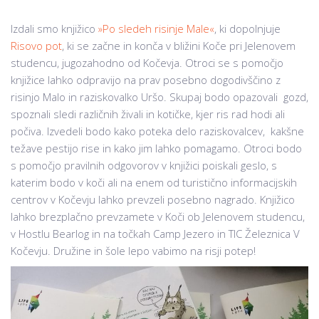
Izdali smo knjižico
»Po sledeh risinje Male«
, ki dopolnjuje
Risovo pot
, ki se začne in konča v bližini Koče pri Jelenovem
studencu, jugozahodno od Kočevja. Otroci se s pomočjo
knjižice lahko odpravijo na prav posebno dogodivščino z
risinjo Malo in raziskovalko Uršo. Skupaj bodo opazovali gozd,
spoznali sledi različnih živali in kotičke, kjer ris rad hodi ali
počiva. Izvedeli bodo kako poteka delo raziskovalcev, kakšne
težave pestijo rise in kako jim lahko pomagamo. Otroci bodo
s pomočjo pravilnih odgovorov v knjižici poiskali geslo, s
katerim bodo v koči ali na enem od turistično informacijskih
centrov v Kočevju lahko prevzeli posebno nagrado. Knjižico
lahko brezplačno prevzamete v Koči ob Jelenovem studencu,
v Hostlu Bearlog in na točkah Camp Jezero in TIC Železnica V
Kočevju. Družine in šole lepo vabimo na risji potep!