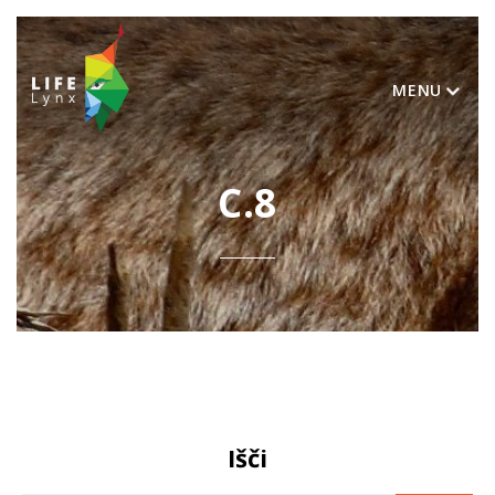
MENU
C.8
Išči