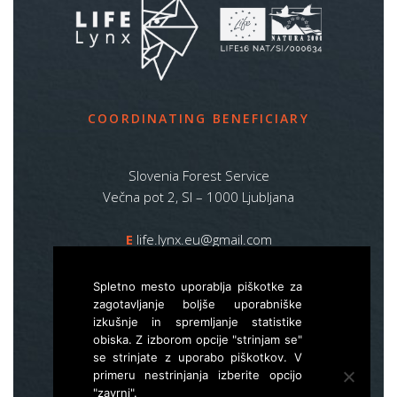
COORDINATING BENEFICIARY
Slovenia Forest Service
Večna pot 2, SI – 1000 Ljubljana
E
life.lynx.eu@gmail.com
W
www.zgs.si
Spletno mesto uporablja piškotke za
Sitemap
zagotavljanje boljše uporabniške
izkušnje in spremljanje statistike
obiska. Z izborom opcije "strinjam se"
se strinjate z uporabo piškotkov. V
primeru nestrinjanja izberite opcijo
"zavrni".