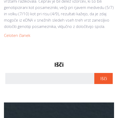
vrstami razlikovala. Čeprav je bil delež vzorcev, ki so bili
genotipizirani kot posamezniki, večji pri rjavem medvedu (5/7)
in volku (7/10) kot pri risu (4/9), rezultati kažejo, da je zdaj
mogoče iz eDNA v snežnih sledeh vseh treh vrst zanesljivo
določiti genotip posameznika, vključno z določitvijo spola.
Celoten članek
Išči