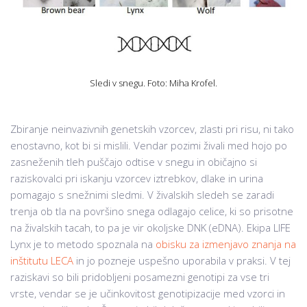
Sledi v snegu. Foto: Miha Krofel.
Zbiranje neinvazivnih genetskih vzorcev, zlasti pri risu, ni tako
enostavno, kot bi si mislili. Vendar pozimi živali med hojo po
zasneženih tleh puščajo odtise v snegu in običajno si
raziskovalci pri iskanju vzorcev iztrebkov, dlake in urina
pomagajo s snežnimi sledmi. V živalskih sledeh se zaradi
trenja ob tla na površino snega odlagajo celice, ki so prisotne
na živalskih tacah, to pa je vir okoljske DNK (eDNA). Ekipa LIFE
Lynx je to metodo spoznala na
obisku za izmenjavo znanja na
inštitutu LECA
in jo pozneje uspešno uporabila v praksi. V tej
raziskavi so bili pridobljeni posamezni genotipi za vse tri
vrste, vendar se je učinkovitost genotipizacije med vzorci in