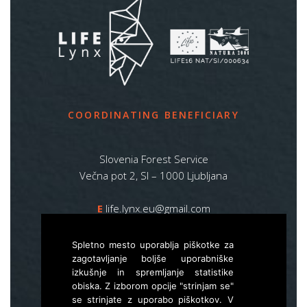
COORDINATING BENEFICIARY
Slovenia Forest Service
Večna pot 2, SI – 1000 Ljubljana
E
life.lynx.eu@gmail.com
W
www.zgs.si
Spletno mesto uporablja piškotke za
Sitemap
zagotavljanje boljše uporabniške
izkušnje in spremljanje statistike
obiska. Z izborom opcije "strinjam se"
se strinjate z uporabo piškotkov. V