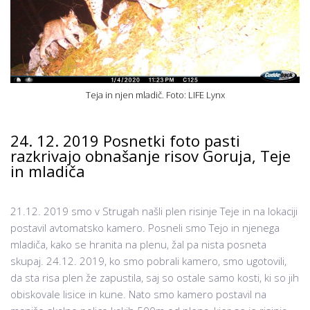
Teja in njen mladič. Foto: LIFE Lynx
24. 12. 2019 Posnetki foto pasti
razkrivajo obnašanje risov Goruja, Teje
in mladiča
21.12. 2019 smo v Strugah našli plen risinje Teje in na lokaciji
postavil avtomatsko kamero. Posneli smo Tejo in njenega
mladiča, kako se hranita na plenu, žal pa nista posneta
skupaj. 24.12. 2019, ko smo pobrali kamero, smo ugotovili,
da sta risa plen že zapustila, saj so ostale samo kosti, ki so jih
obiskovale lisice in kune. Nato smo kamero postavil na