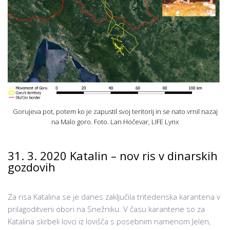
Gorujeva pot, potem ko je zapustil svoj teritorij in se nato vrnil nazaj
na Malo goro. Foto. Lan Hočevar, LIFE Lynx
31. 3. 2020 Katalin – nov ris v dinarskih
gozdovih
Za risa Katalina se je danes zaključila tritedenska karantena v
prilagoditveni obori na Snežniku. V času karantene so za
Katalina skrbeli lovci iz lovišča s posebnim namenom Jelen,