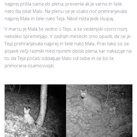
najprej prišla sama do plena, preverila ali je varno in šele
nato šla iskat Malo. Na plenu se je vsako noč prehranjevala
najprej Mala in šele nato Teja. Nikoli nista jedli skupaj.
V marcu je Mala še vedno s Tejo, a se vedenjski vzorci risinj
nekoliko spreminjajo. V zadnjih mesecih smo opazili, da se je
Teja prehranjevala najprej in šele nato Mala. Prav tako so se
pojavili večji razmiki med njunimi obiski plena, kar nakazuje na
to, da Teja počasi oddaljuje Malo od sebe in se bo ta
primorana osamosvojiti.