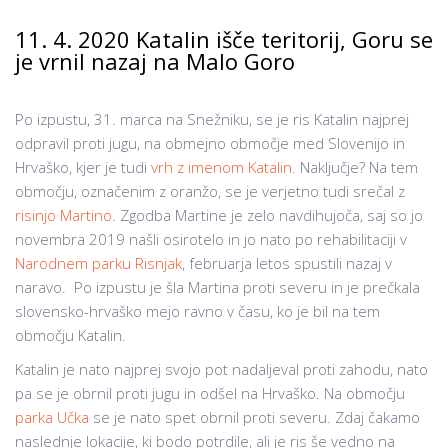
11. 4. 2020 Katalin išče teritorij, Goru se
je vrnil nazaj na Malo Goro
Po izpustu, 31. marca na Snežniku, se je ris Katalin najprej
odpravil proti jugu, na obmejno območje med Slovenijo in
Hrvaško, kjer je tudi
vrh z imenom Katalin
. Naključje? Na tem
območju, označenim z oranžo, se je verjetno tudi srečal z
risinjo Martino
. Zgodba Martine je zelo navdihujoča, saj so jo
novembra 2019 našli osirotelo in jo nato po rehabilitaciji v
Narodnem parku Risnjak
, februarja letos spustili nazaj v
naravo. Po izpustu je šla Martina proti severu in je prečkala
slovensko-hrvaško mejo ravno v času, ko je bil na tem
območju Katalin.
Katalin je nato najprej svojo pot nadaljeval proti zahodu, nato
pa se je obrnil proti jugu in odšel na Hrvaško. Na območju
parka Učka
se je nato spet obrnil proti severu. Zdaj čakamo
naslednje lokacije, ki bodo potrdile, ali je ris še vedno na