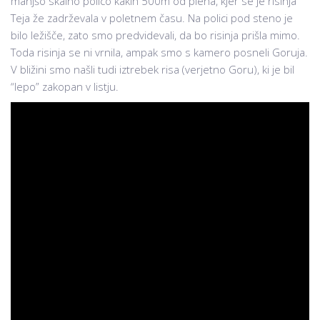
manjšo skalno polico kakih 500m od plena, kjer se je risinja
Teja že zadrževala v poletnem času. Na polici pod steno je
bilo ležišče, zato smo predvidevali, da bo risinja prišla mimo.
Toda risinja se ni vrnila, ampak smo s kamero posneli Goruja.
V bližini smo našli tudi iztrebek risa (verjetno Goru), ki je bil
“lepo” zakopan v listju.