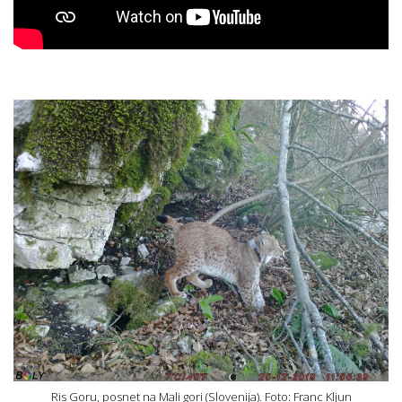
Ris Goru, posnet na Mali gori (Slovenija). Foto: Franc Kljun