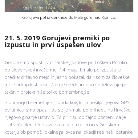
Gorujeva pot iz Cerknice do Male gore nad Ribnico.
21. 5. 2019 Gorujevi premiki po
izpustu in prvi uspešen ulov
Goruja smo spustili v dinarske gozdove pri Loškem Potoku
ob slovensko-hrvaški meji 14. maja. Kmalu po izpustu je
prečkal državno mejo in jasno pokazal, da risom za človeške
meje ni kaj dosti mar. Zato je mednarodno sodelovanje pri
takšnih projektih še toliko pomembnejše.
S pomočjo telemetrijskih podatkov, ki jih pošilja njegova GPS
ovratnica, smo opazili, da se je kmalu po prihodu na Hrvaško
njegovo gibanje ustavilo. To pri risu običajno pomeni, da je
ujel večji plen. Odpravili smo se na teren in v Gorskem
kotarju ob pomoči lokalnega lovca na lokaciji res našli ostanke