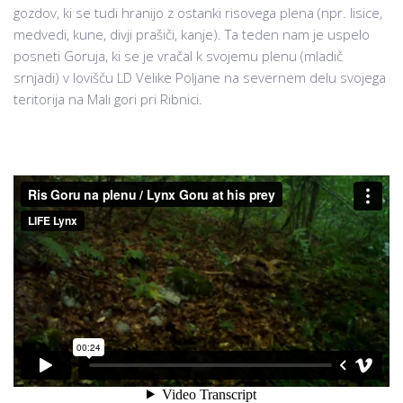
gozdov, ki se tudi hranijo z ostanki risovega plena (npr. lisice,
medvedi, kune, divji prašiči, kanje). Ta teden nam je uspelo
posneti Goruja, ki se je vračal k svojemu plenu (mladič
srnjadi) v lovišču LD Velike Poljane na severnem delu svojega
teritorija na Mali gori pri Ribnici.