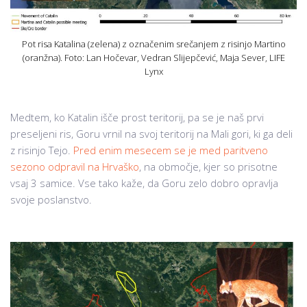
Pot risa Katalina (zelena) z označenim srečanjem z risinjo Martino
(oranžna). Foto: Lan Hočevar, Vedran Slijepčević, Maja Sever, LIFE
Lynx
Medtem, ko Katalin išče prost teritorij, pa se je naš prvi
preseljeni ris, Goru vrnil na svoj teritorij na Mali gori, ki ga deli
z risinjo Tejo.
Pred enim mesecem se je med paritveno
sezono odpravil na Hrvaško
, na območje, kjer so prisotne
vsaj 3 samice. Vse tako kaže, da Goru zelo dobro opravlja
svoje poslanstvo.