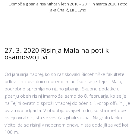
Območje gibanja risa Mihca v letih 2010 – 2011 in marca 2020. Foto:
Jaka Črtalič, LIFE Lynx
27. 3. 2020 Risinja Mala na poti k
osamosvojitvi
Od januarja naprej, ko so raziskovalci Biotehniške fakultete
odlovili in z ovratnico opremili mladičko risinje Teje – Malo,
podrobno spremljamo njuno gibanje. Skupne podatke o
gibanju obeh risinj imamo žal samo do 8. februarja, ko se je
na Tejini ovratnici sprožil vnaprej določen t. i. »drop off« in ji je
ovratnica odpadla. V obdobju dvajsetih dni, ko sta imeli obe
risinji ovratnici, sta se ves čas gibali skupaj. Na grafu lahko
vidite, da se risinji v nobenem dnevu nista oddaljili za več kot
100 m.