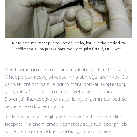
Ris Mihec ima razcepljeno konico jezika, kar je lahko posledica
poškodbe ali pa je taka naravno. Foto: Jaka Črtalič, LIFE Lynx.
Med telemetričnim spremljanjem v letih 2010 in 2011 se je
Mihec po osamosvojitvi »odselil« na območje Javornikov. Ob
paritveni zrelosti pa si je očitno moral poiskati svoj teritorij, ki
ga je, kot kaže, našel na območju Velike gore (Ribnica,
Slovenija). Razveseljivo je, da je ris, kljub izjemni starosti, še
vedno v zelo dobrem stanju.
Ris Mihec se je v zadnjih dveh letih večkrat ujel v objektiv
fotopasti. Na enem izmed posnetkov se je tudi podrgnil ob
količek, ki so ga na Oddelku za biologijo razvili prav z