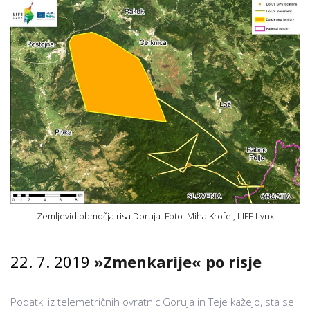
Zemljevid območja risa Doruja. Foto: Miha Krofel, LIFE Lynx
22. 7. 2019
»Zmenkarije« po risje
Podatki iz telemetričnih ovratnic Goruja in Teje kažejo, sta se