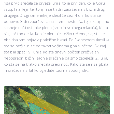
risa prvič srečala že prvega junija, to je prvi dan, ko je Goru
vstopil na Tejin teritorij in se tri dni zadrževala v bližini drug
drugega. Drugi »zmenek« je sledil že čez 4 dni, ko sta se
ponovno 3 dni zadrževala na istem mestu. Na tej lokaciji smo
kasneje našli ostanke plena (srno in srninega mladiča), ki sta
si ga očitno delila. Kdo je plen ujel težko rečemo, saj sta se
oba risa tam pojavila praktično hkrati. Po 3-dnevnem »kosilu«
sta se razšla in se od takrat večinoma gibala ločeno. Skupaj
sta bila spet 19. junija, ko sta dnevni počitek preživela v
neposredni bližini, zadnje srečanje pa smo zabeležili 2. julija,
ko sta se na kratko srečala sredi noči. Kako sta se risa gibala
in srečevala si lahko ogledate tudi na spodnji sliki.