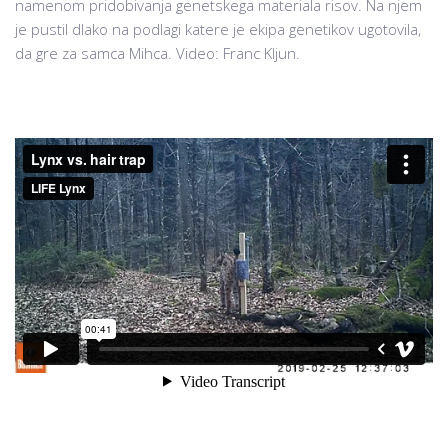
namenom pridobivanja genetskega materiala risov. Na njem
je pustil dlako na podlagi katere je ekipa genetikov ugotovila,
da gre za samca Mihca. Video: Franc Kljun.