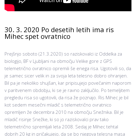
30. 3. 2020 Po desetih letih ima ris
Mihec spet ovratnico
Prejšnjo soboto (21.3.2020) so raziskovalci iz Oddelka za
biologijo, BF v Ljubljani na območju Velike gore z GPS
telemetrično ovratnico opremili še enega risa. Ugotovili so, da
je samec sicer velik in za svoja leta telesno dobro ohranjen.
Bil pa je nekoliko shujšan, kar pripisujejo povečanim naporom
v paritvenem obdobju, ki se je ravno zaključilo. Po temeljitem
pregledu risa so ugotovili, da risa že poznajo. Ris Mihec je bil
kot sedem mesečni mladič s telemetrično ovratnico
opremljen že decembra 2010 na območju Snežnika. Bil je
mladič risinje Snežke, ki so jo raziskovalci prav tako
telemetrično spremljali leta 2008. Sedaj je Mihec tehtal
dobrih 20 kg in pričakujejo, da se bo njegova telesna masa