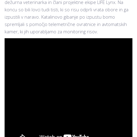
dežurna veterinarka in člani projektne ekipe LIFE Lynx. Na
koncu so bili lovci tudi tisti, ki so risu odprli vrata obore in ga
izpustili v naravo. Katalinovo gibanje po izpustu bomo
spremljali s pomočjo telemetrične ovratnice in avtomatskih
kamer, ki jih uporabljamo za monitoring risov.