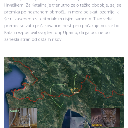
Hrvaškem. Za Katalina je trenutno zelo težko obdobje, saj se
premika po neznanem območju in mora poiskati ozemlje, ki
še ni zasedeno s teritorialnim risjim samcem. Tako veliki
premiki so zato pričakovani in nestrpno pričakujemo, kje bo
Katalin vzpostavil svoj teritorij. Upamo, da ga pot ne bo
zanesla stran od ostalih risov.