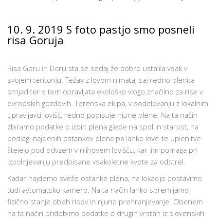
10. 9. 2019 S foto pastjo smo posneli
risa Goruja
Risa Goru in Doru sta se sedaj že dobro ustalila vsak v
svojem teritoriju. Težav z lovom nimata, saj redno plenita
srnjad ter s tem opravljata ekološko vlogo značilno za rise v
evropskih gozdovih. Terenska ekipa, v sodelovanju z lokalnimi
upravljavci lovišč, redno popisuje njune plene. Na ta način
zbiramo podatke o izbiri plena glede na spol in starost, na
podlagi najdenih ostankov plena pa lahko lovci te uplenitve
štejejo pod odvzem v njihovem lovišču, kar jim pomaga pri
izpolnjevanju predpisane vsakoletne kvote za odstrel.
Kadar najdemo sveže ostanke plena, na lokacijo postavimo
tudi avtomatsko kamero. Na ta način lahko spremljamo
fizično stanje obeh risov in njuno prehranjevanje. Obenem
na ta način pridobimo podatke o drugih vrstah iz slovenskih