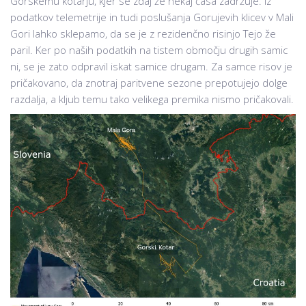
Gorskemu kotarju, kjer se zdaj že nekaj časa zadržuje. Iz
podatkov telemetrije in tudi poslušanja Gorujevih klicev v Mali
Gori lahko sklepamo, da se je z rezidenčno risinjo Tejo že
paril. Ker po naših podatkih na tistem območju drugih samic
ni, se je zato odpravil iskat samice drugam. Za samce risov je
pričakovano, da znotraj paritvene sezone prepotujejo dolge
razdalja, a kljub temu tako velikega premika nismo pričakovali.