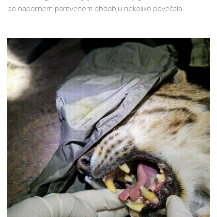
po napornem paritvenem obdobju nekoliko povečala.