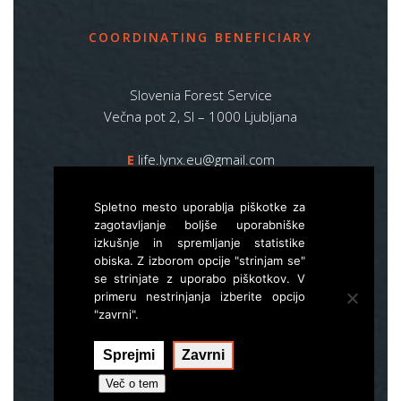
COORDINATING BENEFICIARY
Slovenia Forest Service
Večna pot 2, SI – 1000 Ljubljana
E
life.lynx.eu@gmail.com
W
www.zgs.si
Spletno mesto uporablja piškotke za
Sitemap
zagotavljanje boljše uporabniške
izkušnje in spremljanje statistike
obiska. Z izborom opcije "strinjam se"
se strinjate z uporabo piškotkov. V
primeru nestrinjanja izberite opcijo
"zavrni".
Sprejmi
Zavrni
Izvedba:
Hal interactive
Več o tem