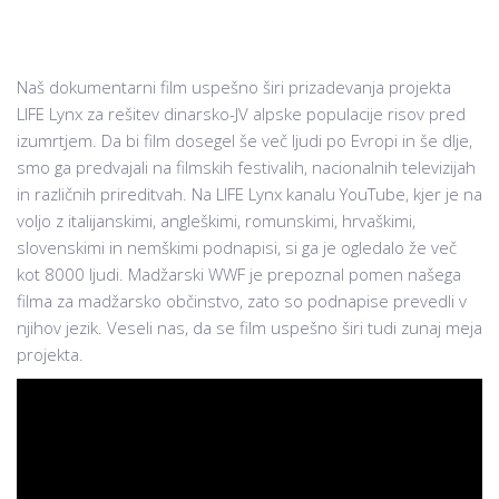
Naš dokumentarni film uspešno širi prizadevanja projekta
LIFE Lynx za rešitev dinarsko-JV alpske populacije risov pred
izumrtjem. Da bi film dosegel še več ljudi po Evropi in še dlje,
smo ga predvajali na filmskih festivalih, nacionalnih televizijah
in različnih prireditvah. Na LIFE Lynx kanalu YouTube, kjer je na
voljo z italijanskimi, angleškimi, romunskimi, hrvaškimi,
slovenskimi in nemškimi podnapisi, si ga je ogledalo že več
kot 8000 ljudi. Madžarski WWF je prepoznal pomen našega
filma za madžarsko občinstvo, zato so podnapise prevedli v
njihov jezik. Veseli nas, da se film uspešno širi tudi zunaj meja
projekta.