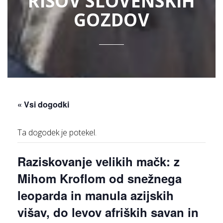
RISOV SLOVENSKIH
GOZDOV
« Vsi dogodki
Ta dogodek je potekel.
Raziskovanje velikih mačk: z
Mihom Kroflom od snežnega
leoparda in manula azijskih
višav, do levov afriških savan in