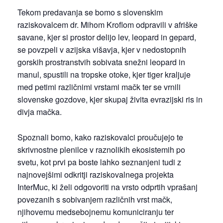
Tekom predavanja se bomo s slovenskim
raziskovalcem dr. Mihom Kroflom odpravili v afriške
savane, kjer si prostor delijo lev, leopard in gepard,
se povzpeli v azijska višavja, kjer v nedostopnih
gorskih prostranstvih sobivata snežni leopard in
manul, spustili na tropske otoke, kjer tiger kraljuje
med petimi različnimi vrstami mačk ter se vrnili
slovenske gozdove, kjer skupaj živita evrazijski ris in
divja mačka.
Spoznali bomo, kako raziskovalci proučujejo te
skrivnostne plenilce v raznolikih ekosistemih po
svetu, kot prvi pa boste lahko seznanjeni tudi z
najnovejšimi odkritji raziskovalnega projekta
InterMuc, ki želi odgovoriti na vrsto odprtih vprašanj
povezanih s sobivanjem različnih vrst mačk,
njihovemu medsebojnemu komuniciranju ter