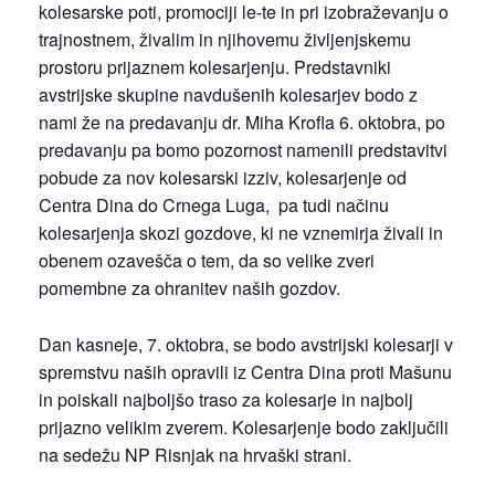
kolesarske poti, promociji le-te in pri izobraževanju o
trajnostnem, živalim in njihovemu življenjskemu
prostoru prijaznem kolesarjenju. Predstavniki
avstrijske skupine navdušenih kolesarjev bodo z
nami že na predavanju dr. Miha Krofla 6. oktobra, po
predavanju pa bomo pozornost namenili predstavitvi
pobude za nov kolesarski izziv, kolesarjenje od
Centra Dina do Crnega Luga, pa tudi načinu
kolesarjenja skozi gozdove, ki ne vznemirja živali in
obenem ozavešča o tem, da so velike zveri
pomembne za ohranitev naših gozdov.
Dan kasneje, 7. oktobra, se bodo avstrijski kolesarji v
spremstvu naših opravili iz Centra Dina proti Mašunu
in poiskali najboljšo traso za kolesarje in najbolj
prijazno velikim zverem. Kolesarjenje bodo zaključili
na sedežu NP Risnjak na hrvaški strani.