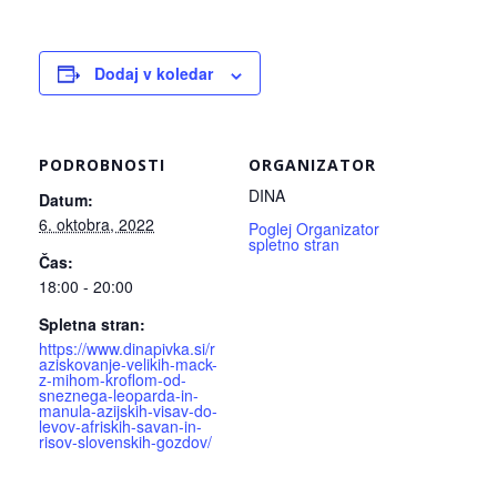
Dodaj v koledar
PODROBNOSTI
ORGANIZATOR
DINA
Datum:
6. oktobra, 2022
Poglej Organizator
spletno stran
Čas:
18:00 - 20:00
Spletna stran:
https://www.dinapivka.si/r
aziskovanje-velikih-mack-
z-mihom-kroflom-od-
sneznega-leoparda-in-
manula-azijskih-visav-do-
levov-afriskih-savan-in-
risov-slovenskih-gozdov/