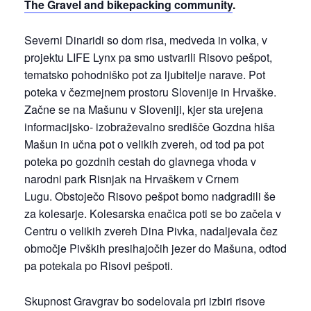
The Gravel and bikepacking community
.
Severni Dinaridi so dom risa, medveda in volka, v
projektu LIFE Lynx pa smo ustvarili Risovo pešpot,
tematsko pohodniško pot za ljubitelje narave. Pot
poteka v čezmejnem prostoru Slovenije in Hrvaške.
Začne se na Mašunu v Sloveniji, kjer sta urejena
informacijsko- izobraževalno središče Gozdna hiša
Mašun in učna pot o velikih zvereh, od tod pa pot
poteka po gozdnih cestah do glavnega vhoda v
narodni park Risnjak na Hrvaškem v Crnem
Lugu. Obstoječo Risovo pešpot bomo nadgradili še
za kolesarje. Kolesarska enačica poti se bo začela v
Centru o velikih zvereh Dina Pivka, nadaljevala čez
območje Pivških presihajočih jezer do Mašuna, odtod
pa potekala po Risovi pešpoti.
Skupnost Gravgrav bo sodelovala pri izbiri risove