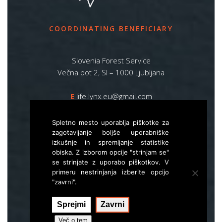
COORDINATING BENEFICIARY
Slovenia Forest Service
Večna pot 2, SI – 1000 Ljubljana
E
life.lynx.eu@gmail.com
W
www.zgs.si
Spletno mesto uporablja piškotke za
Sitemap
zagotavljanje boljše uporabniške
izkušnje in spremljanje statistike
obiska. Z izborom opcije "strinjam se"
se strinjate z uporabo piškotkov. V
primeru nestrinjanja izberite opcijo
"zavrni".
Sprejmi
Zavrni
Izvedba:
Hal interactive
Več o tem