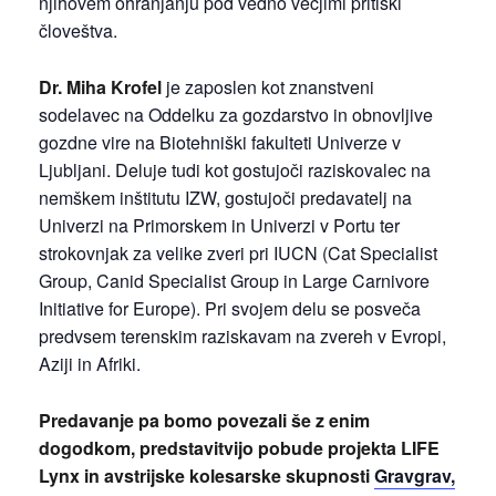
njihovem ohranjanju pod vedno večjimi pritiski
človeštva.
Dr. Miha Krofel
je zaposlen kot znanstveni
sodelavec na Oddelku za gozdarstvo in obnovljive
gozdne vire na Biotehniški fakulteti Univerze v
Ljubljani. Deluje tudi kot gostujoči raziskovalec na
nemškem inštitutu IZW, gostujoči predavatelj na
Univerzi na Primorskem in Univerzi v Portu ter
strokovnjak za velike zveri pri IUCN (Cat Specialist
Group, Canid Specialist Group in Large Carnivore
Initiative for Europe). Pri svojem delu se posveča
predvsem terenskim raziskavam na zvereh v Evropi,
Aziji in Afriki.
Predavanje pa bomo povezali še z enim
dogodkom, predstavitvijo pobude projekta LIFE
Lynx in avstrijske kolesarske skupnosti
Gravgrav,