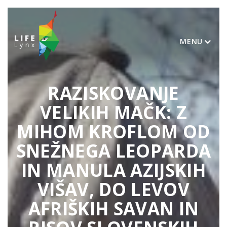
MENU
RAZISKOVANJE
VELIKIH MAČK: Z
MIHOM KROFLOM OD
SNEŽNEGA LEOPARDA
IN MANULA AZIJSKIH
VIŠAV, DO LEVOV
AFRIŠKIH SAVAN IN