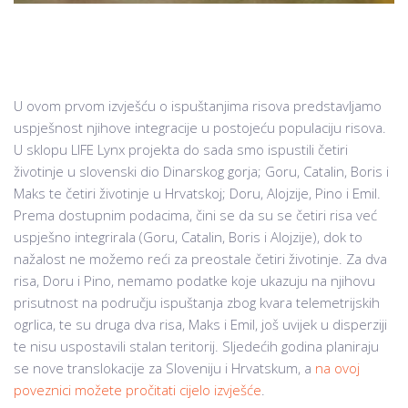
U ovom prvom izvješću o ispuštanjima risova predstavljamo
uspješnost njihove integracije u postojeću populaciju risova.
U sklopu LIFE Lynx projekta do sada smo ispustili četiri
životinje u slovenski dio Dinarskog gorja; Goru, Catalin, Boris i
Maks te četiri životinje u Hrvatskoj; Doru, Alojzije, Pino i Emil.
Prema dostupnim podacima, čini se da su se četiri risa već
uspješno integrirala (Goru, Catalin, Boris i Alojzije), dok to
nažalost ne možemo reći za preostale četiri životinje. Za dva
risa, Doru i Pino, nemamo podatke koje ukazuju na njihovu
prisutnost na području ispuštanja zbog kvara telemetrijskih
ogrlica, te su druga dva risa, Maks i Emil, još uvijek u disperziji
te nisu uspostavili stalan teritorij. Sljedećih godina planiraju
se nove translokacije za Sloveniju i Hrvatskum, a
na ovoj
poveznici možete pročitati cijelo izvješće
.