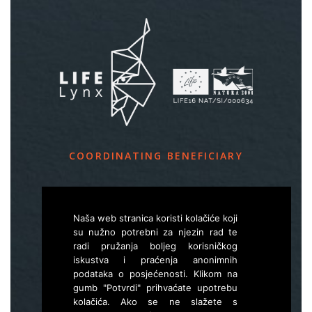
COORDINATING BENEFICIARY
Slovenia Forest Service
Večna pot 2, SI – 1000 Ljubljana
Naša web stranica koristi kolačiće koji
su nužno potrebni za njezin rad te
radi pružanja boljeg korisničkog
E
life.lynx.eu@gmail.com
iskustva i praćenja anonimnih
W
www.zgs.si
podataka o posjećenosti. Klikom na
gumb "Potvrdi" prihvaćate upotrebu
Sitemap
kolačića. Ako se ne slažete s