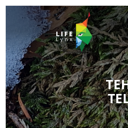
TE
TE