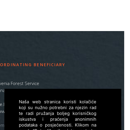
ORDINATING BENEFICIARY
venia Forest Service
na pot 2, SI – 1000 Ljubljana
Naša web stranica koristi kolačiće
ife.lynx.eu@gmail.com
koji su nužno potrebni za njezin rad
www.zgs.si
te radi pružanja boljeg korisničkog
iskustva i praćenja anonimnih
podataka o posjećenosti. Klikom na
emap