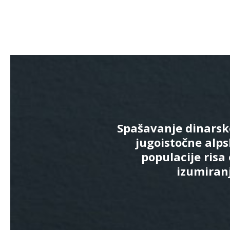
Spašavanje dinarsk
jugoistočne alp
populacije risa
izumiran