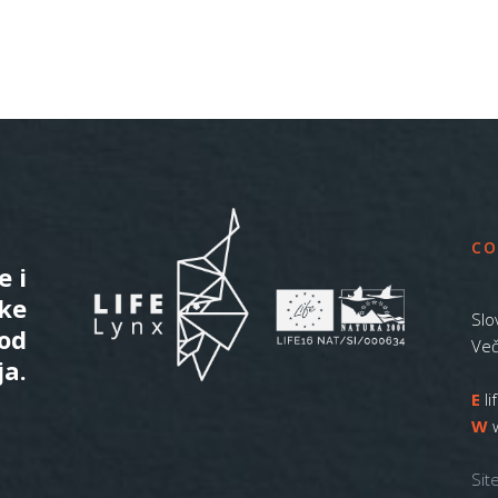
CO
e i
ske
Slo
 od
Več
ja.
E
l
W
Sit