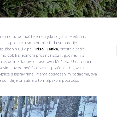
ratimo uz pomoć telemetrijskih ogrlica. Međutim,
a. U prosincu smo primijetili da su baterije
ispuštenih u JI Alpe,
Trisa
i
Lenke
, prestale raditi.
smo dobili sredinom prosinca 2021. godine. Tris i
ljuke, doline Radovne i visoravni Mežakla. U narednim
sovima uz pomoć fotozamki i praćenja tragova u
iti ogrlice s ispravnima. Prema dosadašnjim podacima, sva
e su i dalje prisutna u tom alpskom području.