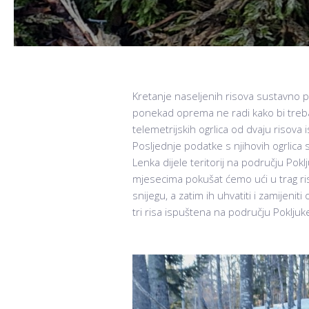
Kretanje naseljenih risova sustavno p
ponekad oprema ne radi kako bi trebal
telemetrijskih ogrlica od dvaju risova 
Posljednje podatke s njihovih ogrlica 
Lenka dijele teritorij na području Pok
mjesecima pokušat ćemo ući u trag ri
snijegu, a zatim ih uhvatiti i zamijen
tri risa ispuštena na području Pokljuk