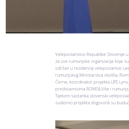
Veleposlanstvo Republike Slovenije u
za sve rumunjske organizacije koje su 
održan u rezidenciji veleposlanice Lee
rumunjskog Ministarstva okoliša, Roms
Černe, koordinator projekta LIFE Lynx,
predstavnicima ROMSILVAe i rumunjsko
Tijekom sastanka slovenski veleposlani
sudionici projekta dogovorili su budući