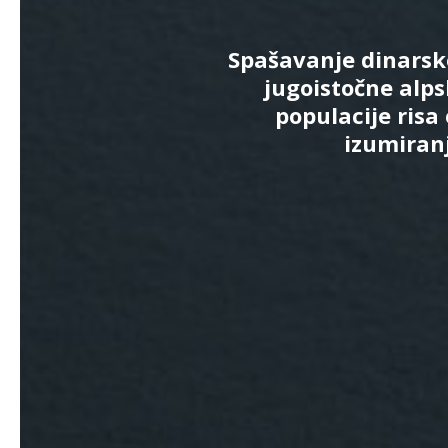
Spašavanje dinarsk
jugoistočne alp
populacije risa
izumiran