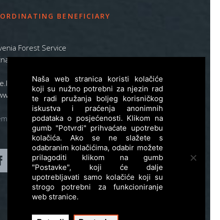
ORDINATING BENEFICIARY
venia Forest Service
na pot 2, SI – 1000 Ljubljana
Naša web stranica koristi kolačiće
ife.lynx.eu@gmail.com
koji su nužno potrebni za njezin rad
www.zgs.si
te radi pružanja boljeg korisničkog
iskustva i praćenja anonimnih
emap
podataka o posjećenosti. Klikom na
gumb "Potvrdi" prihvaćate upotrebu
kolačića. Ako se ne slažete s
odabranim kolačićima, odabir možete
prilagoditi klikom na gumb
"Postavke", koji će dalje
upotrebljavati samo kolačiće koji su
strogo potrebni za funkcioniranje
web stranice.