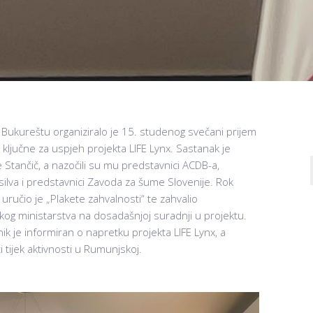
 Bukureštu organiziralo je 15. studenog svečani prijem
ključne za uspjeh projekta LIFE Lynx. Sastanak je
 Stančič, a nazočili su mu predstavnici ACDB-a,
ilva i predstavnici Zavoda za šume Slovenije. Rok
 uručio je „Plakete zahvalnosti“ te zahvalio
g ministarstva na dosadašnjoj suradnji u projektu.
k je informiran o napretku projekta LIFE Lynx, a
 tijek aktivnosti u Rumunjskoj.