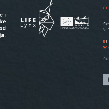
CO
e i
ske
Slo
 od
Več
ja.
E
l
W
Sit