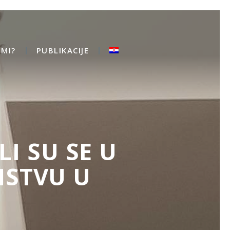
MI?
PUBLIKACIJE
LI SU SE U
STVU U