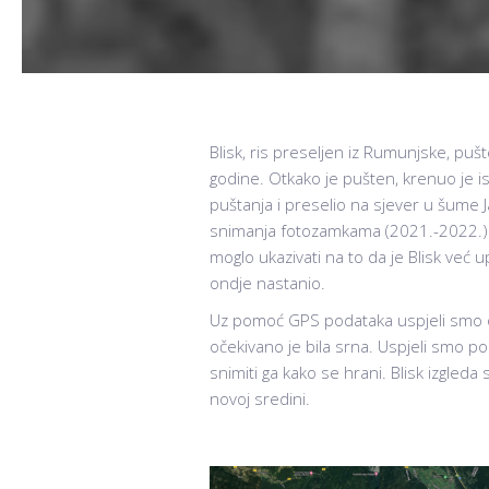
Blisk, ris preseljen iz Rumunjske, puš
godine. Otkako je pušten, krenuo je is
puštanja i preselio na sjever u šume 
snimanja fotozamkama (2021.-2022.) na
moglo ukazivati na to da je Blisk već 
ondje nastanio.
Uz pomoć GPS podataka uspjeli smo otk
očekivano je bila srna. Uspjeli smo po
snimiti ga kako se hrani. Blisk izgleda
novoj sredini.