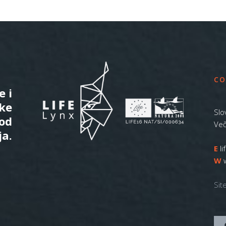
CO
e i
ske
Slo
 od
Več
ja.
E
l
W
Sit