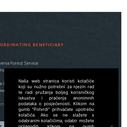
ORDINATING BENEFICIARY
venia Forest Service
na pot 2, SI – 1000 Ljubljana
Naša web stranica koristi kolačiće
ife.lynx.eu@gmail.com
koji su nužno potrebni za njezin rad
www.zgs.si
te radi pružanja boljeg korisničkog
iskustva i praćenja anonimnih
podataka o posjećenosti. Klikom na
emap
gumb "Potvrdi" prihvaćate upotrebu
kolačića. Ako se ne slažete s
odabranim kolačićima, odabir možete
prilagoditi klikom na gumb