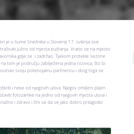
ten je u šume Snežnika u Sloveniji 17. svibnja ove
traživati južno od mjesta puštanja. Vratio se na mjesto
Javornika gdje se i zadržao. Tijekom protekle sezone
 tom je području zabilježena jedna risovica, što bi
upoznao svoju potencijalnu partnericu i zbog toga se
riti i neke od njegovih ulova. Njegov omiljeni plijen
staviti fotozamke na jedno od njegovih mjesta ulova i
 snažno i zdravo i čini se da se jako dobro prilagodio