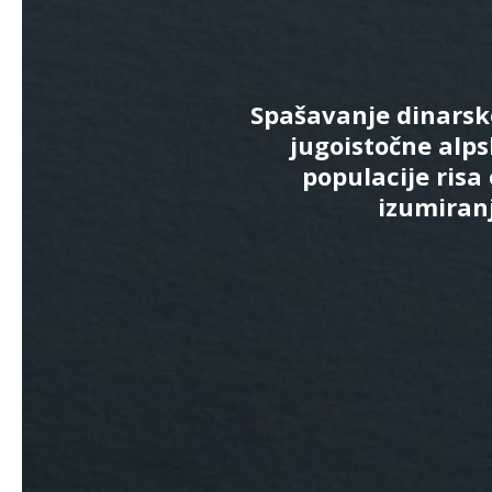
Spašavanje dinarsk
jugoistočne alp
populacije risa
izumiran