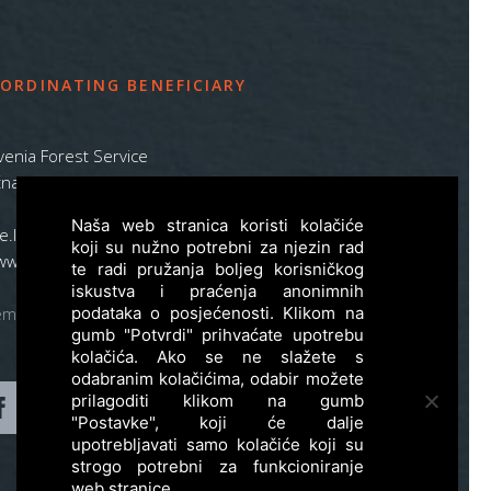
ORDINATING BENEFICIARY
venia Forest Service
na pot 2, SI – 1000 Ljubljana
Naša web stranica koristi kolačiće
ife.lynx.eu@gmail.com
koji su nužno potrebni za njezin rad
www.zgs.si
te radi pružanja boljeg korisničkog
iskustva i praćenja anonimnih
emap
podataka o posjećenosti. Klikom na
gumb "Potvrdi" prihvaćate upotrebu
kolačića. Ako se ne slažete s
odabranim kolačićima, odabir možete
prilagoditi klikom na gumb
"Postavke", koji će dalje
upotrebljavati samo kolačiće koji su
strogo potrebni za funkcioniranje
web stranice.