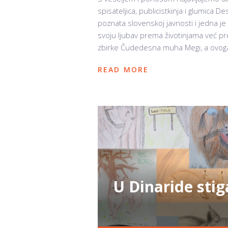
spisateljica, publicistkinja i glumica
poznata slovenskoj javnosti i jedna je 
svoju ljubav prema životinjama već pret
zbirke Čudedesna muha Megi, a ovoga p
READ MORE
U Dinaride stiga