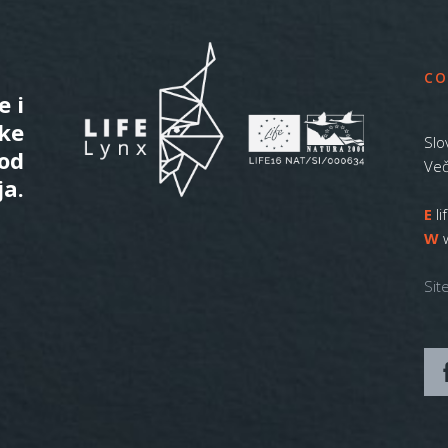
CO
e i
ske
Slo
 od
Več
ja.
E
l
W
Sit