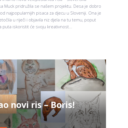
 Desa Muck pridružila se našem projektu. Desa je dobro
od najpopularnijih pisaca za djecu u Sloveniji. Ona je
očila u riječi i objavila niz djela na tu temu, poput
uta iskoristit će svoju kreativnost...
o novi ris – Boris!