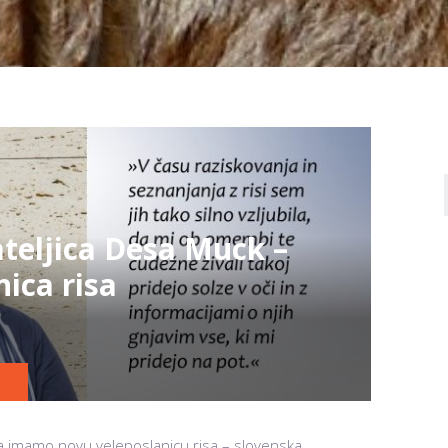
ateljica Desa Muck –
ica risa
a imamo novu veleposlanicu risa – slovenska