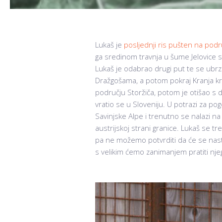
Lukaš je
posljednji ris pušten na podr
ga sredinom travnja u šume Jelovice 
Lukaš je odabrao drugi put te se ub
Dražgošama, a potom pokraj Kranja kr
području Storžiča, potom je otišao s d
vratio se u Sloveniju. U potrazi za 
Savinjske Alpe i trenutno se nalazi na
austrijskoj strani granice. Lukaš se 
pa ne možemo potvrditi da će se nasta
s velikim ćemo zanimanjem pratiti njeg