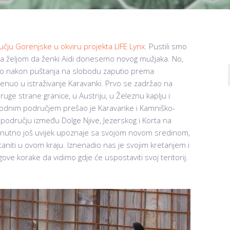
učju Gorenjske u okviru projekta LIFE Lynx
. Pustili smo
sa željom da ženki Aidi donesemo novog mužjaka. No,
rzo nakon puštanja na slobodu zaputio prema
enuo u istraživanje Karavanki. Prvo se zadržao na
ruge strane granice, u Austriju, u Železnu kaplju i
pogodnim područjem prešao je Karavanke i Kamniško-
 području između Dolge Njive, Jezerskog i Korta na
trenutno još uvijek upoznaje sa svojom novom sredinom,
niti u ovom kraju. Iznenadio nas je svojim kretanjem i
ove korake da vidimo gdje će uspostaviti svoj teritorij.