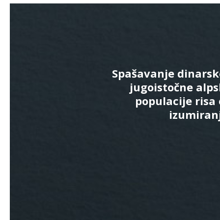
Spašavanje dinarsk
jugoistočne alp
populacije risa
izumiran