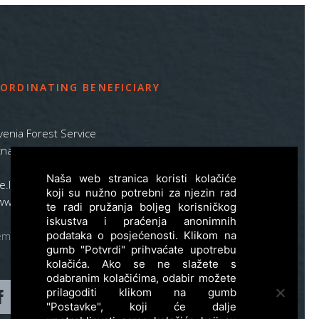
ORDINATING BENEFICIARY
venia Forest Service
na pot 2, SI – 1000 Ljubljana
Naša web stranica koristi kolačiće
ife.lynx.eu@gmail.com
koji su nužno potrebni za njezin rad
www.zgs.si
te radi pružanja boljeg korisničkog
iskustva i praćenja anonimnih
emap
podataka o posjećenosti. Klikom na
gumb "Potvrdi" prihvaćate upotrebu
kolačića. Ako se ne slažete s
odabranim kolačićima, odabir možete
prilagoditi klikom na gumb
"Postavke", koji će dalje