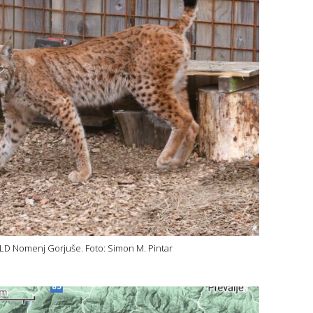
 LD Nomenj Gorjuše. Foto: Simon M. Pintar