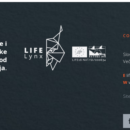
CO
e i
ske
Slo
 od
Več
ja.
E
l
W
Sit