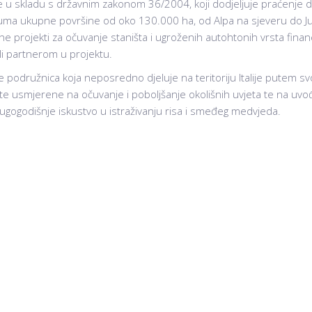
je u skladu s državnim zakonom 36/2004, koji dodjeljuje praćenje dr
uma ukupne površine od oko 130.000 ha, od Alpa na sjeveru do Juž
ne projekti za očuvanje staništa i ugroženih autohtonih vrsta financ
i partnerom u projektu.
podružnica koja neposredno djeluje na teritoriju Italije putem svoji
ekte usmjerene na očuvanje i poboljšanje okolišnih uvjeta te na uv
ugogodišnje iskustvo u istraživanju risa i smeđeg medvjeda.