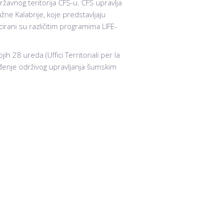
žavnog teritorija CFS-u. CFS upravlja
ne Kalabrije, koje predstavljaju
irani su različitim programima LIFE-
h 28 ureda (Uffici Territoriali per la
ođenje održivog upravljanja šumskim