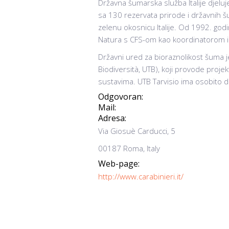
Državna šumarska služba Italije djelu
sa 130 rezervata prirode i državnih š
zelenu okosnicu Italije. Od 1992. godi
Natura s CFS-om kao koordinatorom il
Državni ured za bioraznolikost šuma je 
Biodiversità, UTB), koji provode proj
sustavima. UTB Tarvisio ima osobito d
Odgovoran:
Mail:
Adresa:
Via Giosuè Carducci, 5
00187 Roma, Italy
Web-page:
http://www.carabinieri.it/