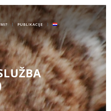
MI?
PUBLIKACIJE
SLUŽBA
)