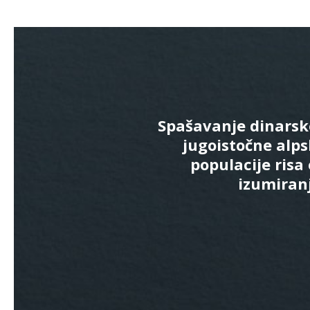
Spašavanje dinarsk
jugoistočne alp
populacije risa
izumiran