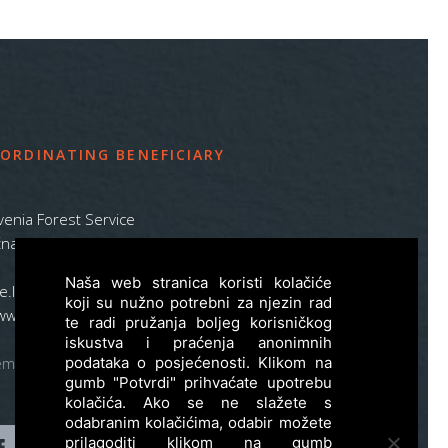
ORDINATING BENEFICIARY
venia Forest Service
na pot 2, SI – 1000 Ljubljana
Naša web stranica koristi kolačiće
ife.lynx.eu@gmail.com
koji su nužno potrebni za njezin rad
www.zgs.si
te radi pružanja boljeg korisničkog
iskustva i praćenja anonimnih
emap
podataka o posjećenosti. Klikom na
gumb "Potvrdi" prihvaćate upotrebu
kolačića. Ako se ne slažete s
odabranim kolačićima, odabir možete
prilagoditi klikom na gumb