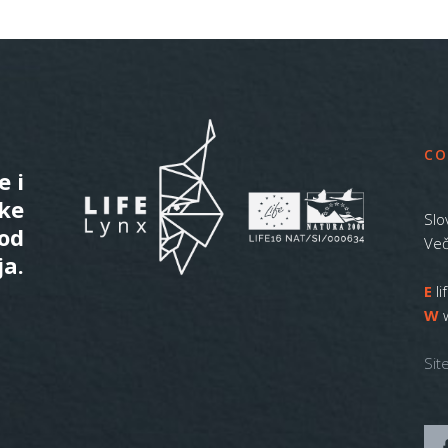
CO
e i
ske
Slo
 od
Več
ja.
E
l
W
Sit