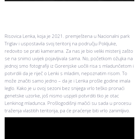
Risovica Lenka, koja je 2021. premještena u Nacionalni park
Triglav i uspostavila svoj teritorij na području Pokljuke,
redovito se prati kamerama. Za nas je bio veliki misterij zašto
se na snimci uvijek pojavljivala sama. No, početkom ožujka na
jednoj smo fotografiji iz Gorenjske uočili risa s mladunčetom i
potvrdili da je riječ o Lenki s mladim, nepoznatim risom. To
može značiti samo jedno – da je i Lenka prošle godine imala
leglo. Kako je u ovoj sezoni bez snijega vrlo teško pronaći
genetske uzorke, još nismo uspjeli potvrditi tko je otac
Lenkinog mladunca. Prošlogodišnji mačići su sada u procesu
traženja vlastitih teritorija, pa će praćenje biti vrlo zanimljivo.