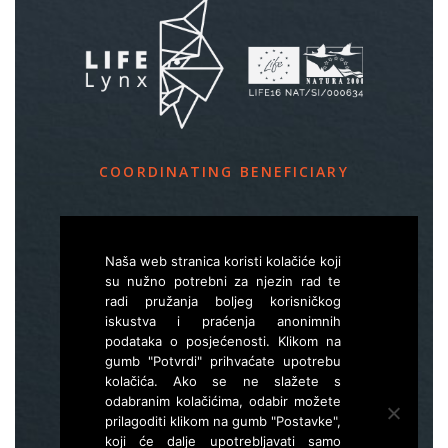
COORDINATING BENEFICIARY
Slovenia Forest Service
Večna pot 2, SI – 1000 Ljubljana
Naša web stranica koristi kolačiće koji
su nužno potrebni za njezin rad te
radi pružanja boljeg korisničkog
E
life.lynx.eu@gmail.com
iskustva i praćenja anonimnih
W
www.zgs.si
podataka o posjećenosti. Klikom na
gumb "Potvrdi" prihvaćate upotrebu
Sitemap
kolačića. Ako se ne slažete s
odabranim kolačićima, odabir možete
prilagoditi klikom na gumb "Postavke",
koji će dalje upotrebljavati samo