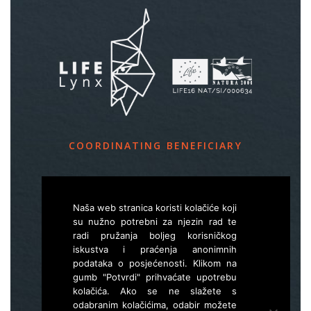
COORDINATING BENEFICIARY
Slovenia Forest Service
Večna pot 2, SI – 1000 Ljubljana
Naša web stranica koristi kolačiće koji
su nužno potrebni za njezin rad te
radi pružanja boljeg korisničkog
E
life.lynx.eu@gmail.com
iskustva i praćenja anonimnih
W
www.zgs.si
podataka o posjećenosti. Klikom na
gumb "Potvrdi" prihvaćate upotrebu
Sitemap
kolačića. Ako se ne slažete s
odabranim kolačićima, odabir možete