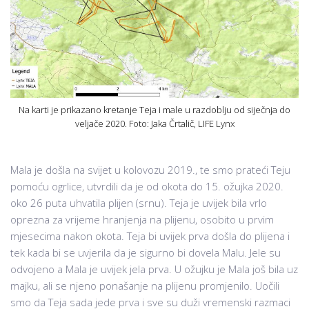
Na karti je prikazano kretanje Teja i male u razdoblju od siječnja do
veljače 2020. Foto: Jaka Črtalič, LIFE Lynx
Mala je došla na svijet u kolovozu 2019., te smo prateći Teju
pomoću ogrlice, utvrdili da je od okota do 15. ožujka 2020.
oko 26 puta uhvatila plijen (srnu). Teja je uvijek bila vrlo
oprezna za vrijeme hranjenja na plijenu, osobito u prvim
mjesecima nakon okota. Teja bi uvijek prva došla do plijena i
tek kada bi se uvjerila da je sigurno bi dovela Malu. Jele su
odvojeno a Mala je uvijek jela prva. U ožujku je Mala još bila uz
majku, ali se njeno ponašanje na plijenu promjenilo. Uočili
smo da Teja sada jede prva i sve su duži vremenski razmaci