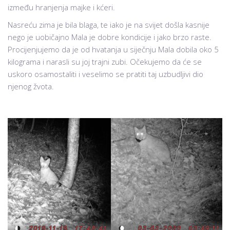
između hranjenja majke i kćeri.
Nasreću zima je bila blaga, te iako je na svijet došla kasnije
nego je uobičajno Mala je dobre kondicije i jako brzo raste.
Procijenjujemo da je od hvatanja u siječnju Mala dobila oko 5
kilograma i narasli su joj trajni zubi. Očekujemo da će se
uskoro osamostaliti i veselimo se pratiti taj uzbudljivi dio
njenog žvota.