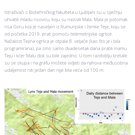
Istraživači s Biotehničkog fakulteta u Ljubljani su u siječnju
uhvatili mladu risovicu, koju su nazvali Mala. Mala je potomak
risa Goru koji je naseljen iz Rumunjske i ženke Teje, koju se
od početka 2019. prati pomoću telemetrijske ogrlice.
Nažalost Tejina ogrlica je otpala 8. veljače (kao što je i bila
programirana), pa smo samo dvadesetak dana pratili mamu
Teju i kćer Malu dok su bile zajedno. U tom razdoblju kretale
su se skupa i na grafu možete vidjeti da njihova međusobna
udaljenost niti jedan dan nije bila veća od 100 m.